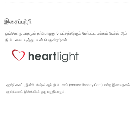
இதைப்பற்றி
ஒவ்வொரு மாதமும் தற்பொழுது 5 லட்சத்திற்கும் மேற்பட்ட மக்கள் வேர்ஸ் ஆப்
தி டே வை படித்து பயன் பெறுகிறார்கள்.
ஹார்ட்லைட் , இன்க். வேர்ஸ் ஆப் தி டே.காம் (verseoftheday.Com) என்ற இணயதளம்
ஹார்ட்லைட் இன்க் யின் ஒரு பகுதியாகும்.