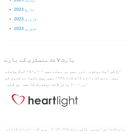
مارچ 2023
فروري 2023
جنوري 2023
ہارٹ لائٹ منسٹری کے بارے
آج کی آیت موجودہ دور میں ہر مہنے میں ۲۵۰،۰۰۰ لوگ پڑھتے
ہیں۔ ورس آف دا ڈے ڈاٹ کام ۱۹۹۸ میں بین سٹیڈ نے شروع کی
اور۲۰۰۰ ہائی لائٹ نیٹورک کا حصہ بن گئی۔
ہائی لائٹ آئی این سی۔ کاپی رائٹ ۱۹۹۸-۲۰۱۳ ۔ ورس آف دا ڈے ڈاٹ کام اب