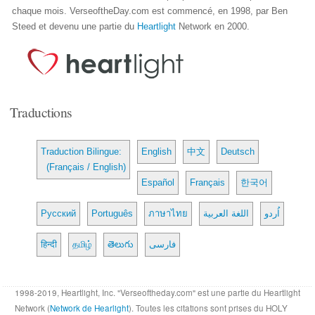
chaque mois. VerseoftheDay.com est commencé, en 1998, par Ben
Steed et devenu une partie du
Heartlight
Network en 2000.
Traductions
Traduction Bilingue:
English
中文
Deutsch
(Français / English)
Español
Français
한국어
Русский
Português
ภาษาไทย
اللغة العربية
اُردو
हिन्दी
தமிழ்
తెలుగు
فارسی
1998-2019, Heartlight, Inc. "Verseoftheday.com" est une partie du Heartlight
Network (
Network de Hearlight
). Toutes les citations sont prises du HOLY