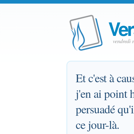
Ver
vendredi
Et c'est à ca
j'en ai point h
persuadé qu'i
ce jour-là.