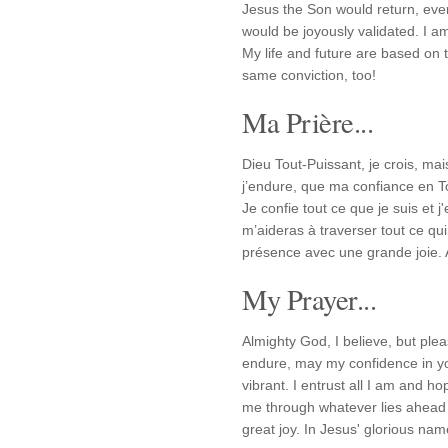
Jesus the Son would return, ever
would be joyously validated. I a
My life and future are based on t
same conviction, too!
Ma Prière...
Dieu Tout-Puissant, je crois, mais 
j’endure, que ma confiance en To
Je confie tout ce que je suis et 
m’aideras à traverser tout ce qu
présence avec une grande joie. 
My Prayer...
Almighty God, I believe, but ple
endure, may my confidence in y
vibrant. I entrust all I am and ho
me through whatever lies ahead 
great joy. In Jesus' glorious nam