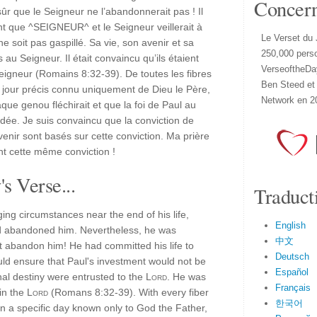
Concer
ûr que le Seigneur ne l’abandonnerait pas ! Il
ant que ^SEIGNEUR^ et le Seigneur veillerait à
Le Verset du 
e soit pas gaspillé. Sa vie, son avenir et sa
250,000 pers
 au Seigneur. Il était convaincu qu’ils étaient
VerseoftheDa
eigneur (Romains 8:32-39). De toutes les fibres
Ben Steed et
n jour précis connu uniquement de Dieu le Père,
Network en 2
aque genou fléchirait et que la foi de Paul au
dée. Je suis convaincu que la conviction de
venir sont basés sur cette conviction. Ma prière
t cette même conviction !
s Verse...
Traduct
ing circumstances near the end of his life,
English
 abandoned him. Nevertheless, he was
中文
 abandon him! He had committed his life to
Deutsch
ld ensure that Paul's investment would not be
Español
rnal destiny were entrusted to the
Lord
. He was
Français
in the
Lord
(Romans 8:32-39). With every fiber
한국어
on a specific day known only to God the Father,