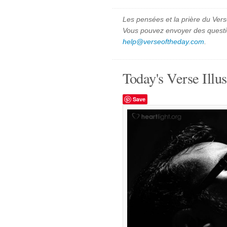
Les pensées et la prière du Vers
Vous pouvez envoyer des quest
help@verseoftheday.com
.
Today's Verse Illus
Save