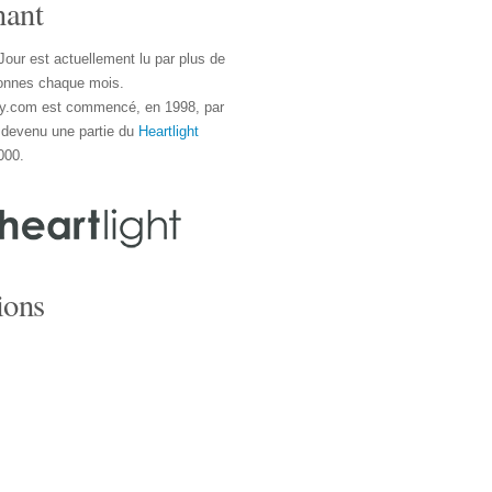
nant
Jour est actuellement lu par plus de
onnes chaque mois.
y.com est commencé, en 1998, par
 devenu une partie du
Heartlight
000.
ions