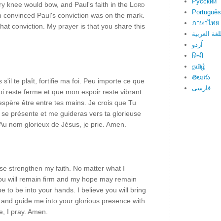
Русский
y knee would bow, and Paul's faith in the
Lord
Português
m convinced Paul's conviction was on the mark.
ภาษาไทย
hat conviction. My prayer is that you share this
لغة العربية
اُردو
हिन्दी
தமிழ்
తెలుగు
s'il te plaît, fortifie ma foi. Peu importe ce que
فارسی
i reste ferme et que mon espoir reste vibrant.
j'espère être entre tes mains. Je crois que Tu
i se présente et me guideras vers ta glorieuse
Au nom glorieux de Jésus, je prie. Amen.
ase strengthen my faith. No matter what I
ou will remain firm and my hope may remain
pe to be into your hands. I believe you will bring
and guide me into your glorious presence with
e, I pray. Amen.