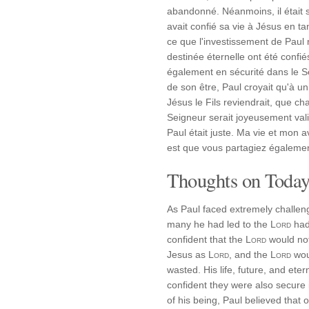
abandonné. Néanmoins, il était s
avait confié sa vie à Jésus en t
ce que l'investissement de Paul n
destinée éternelle ont été confiés
également en sécurité dans le S
de son être, Paul croyait qu'à u
Jésus le Fils reviendrait, que ch
Seigneur serait joyeusement vali
Paul était juste. Ma vie et mon a
est que vous partagiez égalemen
Thoughts on Today'
As Paul faced extremely challeng
many he had led to the
Lord
had
confident that the
Lord
would not
Jesus as
Lord
, and the
Lord
wou
wasted. His life, future, and ete
confident they were also secure 
of his being, Paul believed that 