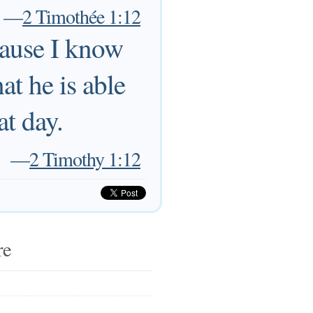
—
2 Timothée 1:12
cause I know
t he is able
at day.
—
2 Timothy 1:12
re