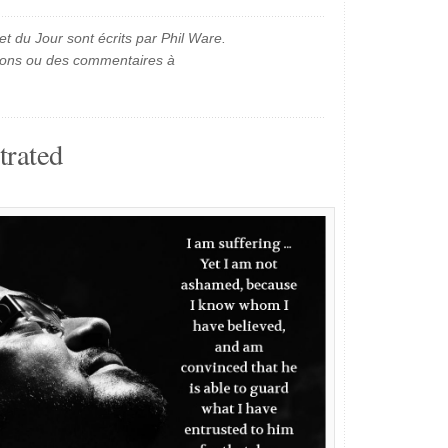
et du Jour sont écrits par Phil Ware.
ions ou des commentaires à
trated