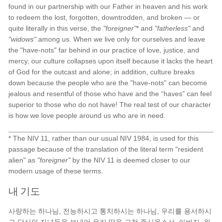
found in our partnership with our Father in heaven and his work
to redeem the lost, forgotten, downtrodden, and broken — or
quite literally in this verse, the
"foreigner"
* and
"fatherless"
and
"widows"
among us. When we live only for ourselves and leave
the "have-nots" far behind in our practice of love, justice, and
mercy, our culture collapses upon itself because it lacks the heart
of God for the outcast and alone; in addition, culture breaks
down because the people who are the "have-nots" can become
jealous and resentful of those who have and the “haves” can feel
superior to those who do not have! The real test of our character
is how we love people around us who are in need.
* The NIV 11, rather than our usual NIV 1984, is used for this
passage because of the translation of the literal term "resident
alien" as
"foreigner"
by the NIV 11 is deemed closer to our
modern usage of these terms.
내 기도
사랑하는 하나님, 전능하시고 통치하시는 하나님, 우리를 용서하시