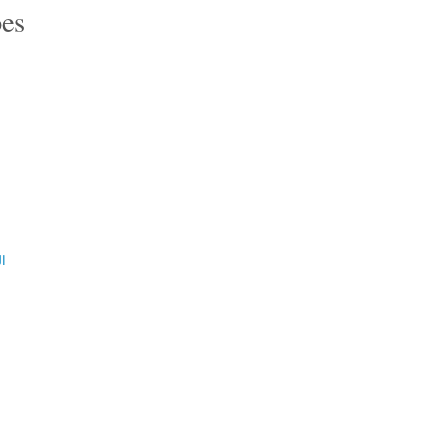
es
ال