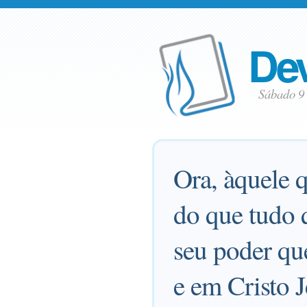
Dev
Sábado 9
Ora, àquele q
do que tudo 
seu poder que
e em Cristo J