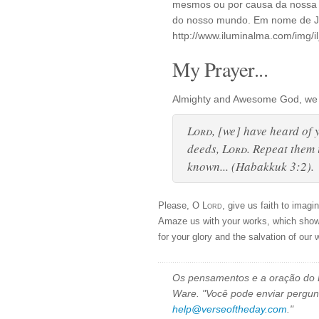
mesmos ou por causa da nossa r
do nosso mundo. Em nome de Je
http://www.iluminalma.com/img/i
My Prayer...
Almighty and Awesome God, we p
Lord
, [we] have heard of 
deeds,
Lord
. Repeat them 
known... (Habakkuk 3:2).
Please, O
Lord
, give us faith to imagi
Amaze us with your works, which show 
for your glory and the salvation of our
Os pensamentos e a oração do D
Ware. "Você pode enviar pergun
help@verseoftheday.com
."