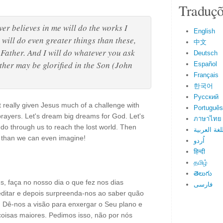
Traduçõ
ver believes in me will do the works I
English
will do even greater things than these,
中文
 Father. And I will do whatever you ask
Deutsch
ther may be glorified in the Son (John
Español
Français
한국어
Русский
t really given Jesus much of a challenge with
Português
ayers. Let's dream big dreams for God. Let's
ภาษาไทย
do through us to reach the lost world. Then
لغة العربية
e than we can even imagine!
اُردو
हिन्दी
தமிழ்
తెలుగు
, faça no nosso dia o que fez nos dias
فارسی
editar e depois surpreenda-nos ao saber quão
. Dê-nos a visão para enxergar o Seu plano e
coisas maiores. Pedimos isso, não por nós