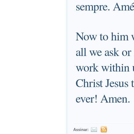
sempre. Am
Now to him w
all we ask or
work within u
Christ Jesus 
ever! Amen.
Assinar: