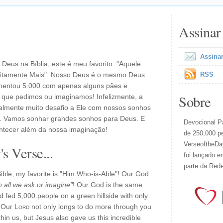
Assinar
Assinar
eus na Bíblia, este é meu favorito: "Aquele
initamente Mais". Nosso Deus é o mesmo Deus
RSS
imentou 5.000 com apenas alguns pães e
Sobre
o que pedimos ou imaginamos! Infelizmente, a
almente muito desafio a Ele com nossos sonhos
s. Vamos sonhar grandes sonhos para Deus. E
Devocional Pa
ntecer além da nossa imaginação!
de 250,000 p
VerseoftheDay
s Verse...
foi lançado e
parte da Red
Bible, my favorite is "Him Who-is-Able"! Our God
 all we ask or imagine"
! Our God is the same
fed 5,000 people on a green hillside with only
. Our
Lord
not only longs to do more through you
hin us, but Jesus also gave us this incredible