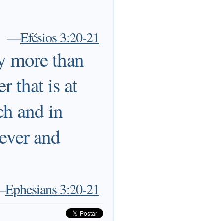
—
Efésios 3:20-21
y more than
 that is at
ch and in
 ever and
—
Ephesians 3:20-21