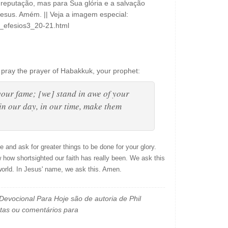
eputação, mas para Sua glória e a salvação
sus. Amém. || Veja a imagem especial:
l_efesios3_20-21.html
ray the prayer of Habakkuk, your prophet:
your fame; [we] stand in awe of your
in our day, in our time, make them
ne and ask for greater things to be done for your glory.
how shortsighted our faith has really been. We ask this
 world. In Jesus' name, we ask this. Amen.
evocional Para Hoje são de autoria de Phil
tas ou comentários para