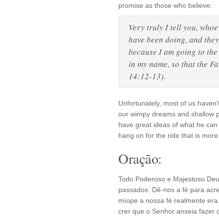
promise as those who believe:
Very truly I tell you, whoe
have been doing, and they 
because I am going to the
in my name, so that the Fa
14:12-13).
Unfortunately, most of us haven'
our wimpy dreams and shallow pr
have great ideas of what he can 
hang on for the ride that is mor
Oração:
Todo Poderoso e Majestoso Deus
passados. Dê-nos a fé para acr
míope a nossa fé realmente era
crer que o Senhor anseia fazer 