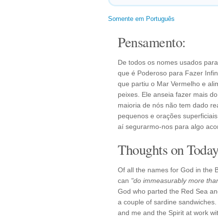
Somente em Português
Pensamento:
De todos os nomes usados para D
que é Poderoso para Fazer Inf
que partiu o Mar Vermelho e al
peixes. Ele anseia fazer mais d
maioria de nós não tem dado re
pequenos e orações superficiai
aí segurarmo-nos para algo aco
Thoughts on Today'
Of all the names for God in the 
can
"do immeasurably more than
God who parted the Red Sea and 
a couple of sardine sandwiches
and me and the Spirit at work wit