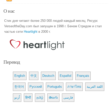
О нас
Стих дня читают более 250 000 людей каждый месяц. Ресурс
VerseoftheDay.com был запущен в 1998 г. Беном Стридом и стал
частью сети
Heartlight
в 2000 г.
Перевод
English
中文
Deutsch
Español
Français
한국어
Русский
Português
ภาษาไทย
اللغة العربية
اُردو
हिन्दी
தமிழ்
తెలుగు
فارسی