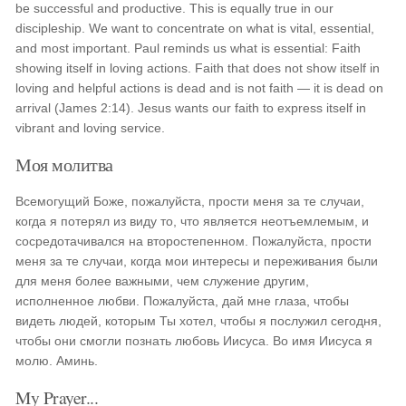
be successful and productive. This is equally true in our
discipleship. We want to concentrate on what is vital, essential,
and most important. Paul reminds us what is essential: Faith
showing itself in loving actions. Faith that does not show itself in
loving and helpful actions is dead and is not faith — it is dead on
arrival (James 2:14). Jesus wants our faith to express itself in
vibrant and loving service.
Моя молитва
Всемогущий Боже, пожалуйста, прости меня за те случаи,
когда я потерял из виду то, что является неотъемлемым, и
сосредотачивался на второстепенном. Пожалуйста, прости
меня за те случаи, когда мои интересы и переживания были
для меня более важными, чем служение другим,
исполненное любви. Пожалуйста, дай мне глаза, чтобы
видеть людей, которым Ты хотел, чтобы я послужил сегодня,
чтобы они смогли познать любовь Иисуса. Во имя Иисуса я
молю. Аминь.
My Prayer...