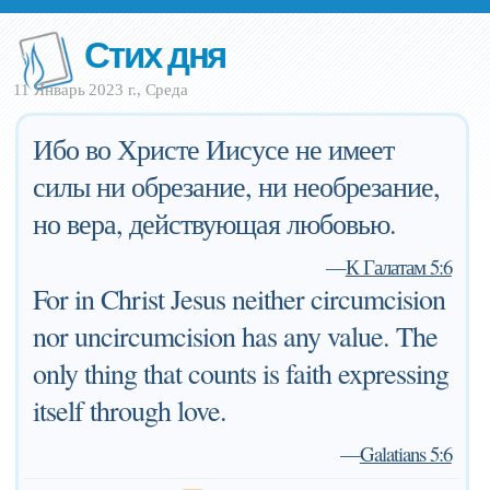
Стих дня
11 Январь 2023 г., Среда
Ибо во Христе Иисусе не имеет
силы ни обрезание, ни необрезание,
но вера, действующая любовью.
—
К Галатам 5:6
For in Christ Jesus neither circumcision
nor uncircumcision has any value. The
only thing that counts is faith expressing
itself through love.
—
Galatians 5:6