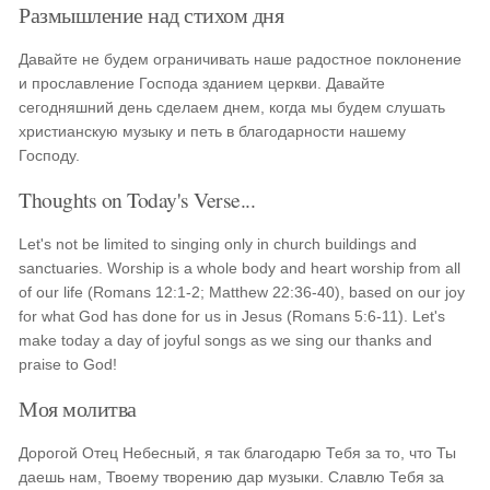
Размышление над стихом дня
Давайте не будем ограничивать наше радостное поклонение
и прославление Господа зданием церкви. Давайте
сегодняшний день сделаем днем, когда мы будем слушать
христианскую музыку и петь в благодарности нашему
Господу.
Thoughts on Today's Verse...
Let's not be limited to singing only in church buildings and
sanctuaries. Worship is a whole body and heart worship from all
of our life (Romans 12:1-2; Matthew 22:36-40), based on our joy
for what God has done for us in Jesus (Romans 5:6-11). Let's
make today a day of joyful songs as we sing our thanks and
praise to God!
Моя молитва
Дорогой Отец Небесный, я так благодарю Тебя за то, что Ты
даешь нам, Твоему творению дар музыки. Славлю Тебя за