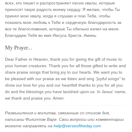
всех, кто пишет и распространяет песни хвалы, которые
приносят такую радость моему сердцу. Я желаю, чтобы Ты
принял мою хвалу, когда я слушаю и пою Тебе, чтобы
показать мою любовь к Тебе и сердечную благодарность за
все те благословения, которые Ты обильно излил на меня.
Благодарю Тебя во имя Иисуса Христа. Аминь.
My Prayer...
Dear Father in Heaven, thank you for giving the gift of music to
your human creatures. Thank you for all those gifted to write and
share praise songs that bring joy to our hearts. We want you to
be pleased with our praise as we listen and sing
"joyful songs"
to
show our love for you and our heartfelt thanks to you for all you
do and the blessings you have lavished upon us. In Jesus' name,
we thank and praise you. Amen.
Размышления и молитва, связанные со стихом дня,
написаны Филиппом Варе. Свои вопросы или комментарии
можете направлять на
help@verseoftheday.com