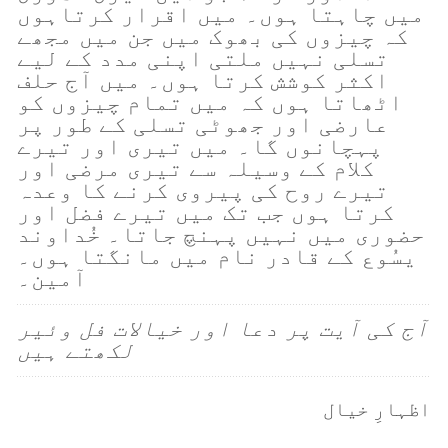
میں چاہتا ہوں۔ میں اقرار کرتاہوں
کہ چیزوں کی بھوک میں جن میں مجھے
تسلی نہیں ملتی اپنی مدد کے لیے
اکثر کوشش کرتا ہوں۔ میں آج حلف
اٹھاتا ہوں کہ میں تمام چیزوں کو
عارضی اور جھوٹی تسلی کے طور پر
پہچانوں گا۔ میں تیری اور تیرے
کلام کے وسیلہ سے تیری مرضی اور
تیرے روح کی پیروی کرنے کا وعدہ
کرتا ہوں جب تک میں تیرے فضل اور
حضوری میں نہیں پہنچ جاتا۔ خُداوند
یسُوع کے قادر نام میں مانگتا ہوں۔
آمین۔
آج کی آیت پر دعا اور خیالات فل وئیر
لکھتے ہیں
اظہارِ خیال