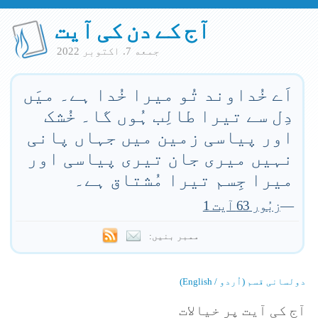
آج کے دن کی آیت
جمعه 7. اكتوبر 2022
اَے خُداوند تُو میرا خُدا ہے۔ میَں
دِل سے تیرا طالِب ہُوں گا۔ خُشک
اور پیاسی زمین میں جہاں پانی
نہیں میری جان تیری پیاسی اور
میرا جِسم تیرا مُشتاق ہے۔
—
زبُور 63 آیت 1
ممبر بنیں:
دولسانی قسم (اُردو / English)
آج کی آیت پر خیالات