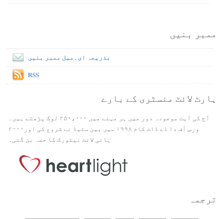
ممبر بنیں
بذریعہ ای۔میل ممبر بنیں
RSS
ہارٹ لائٹ منسٹری کے بارے
آج کی آیت موجودہ دور میں ہر مہنے میں ۲۵۰،۰۰۰ لوگ پڑھتے ہیں۔
ورس آف دا ڈے ڈاٹ کام ۱۹۹۸ میں بین سٹیڈ نے شروع کی اور۲۰۰۰
ہائی لائٹ نیٹورک کا حصہ بن گئی۔
ترجمہ