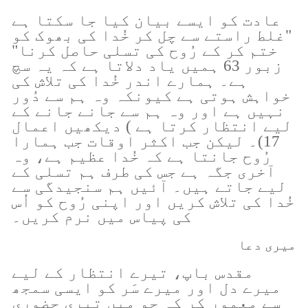
عادت کو ایسے بیان کیا جا سکتا ہے
"غلط راستے سے چل کر خُدا کی بھوک کو
ختم کر کے رُوح کی تسلی حاصل کرنا"
زبور 63 ہمیں یاد دلاتا ہے کہ یہ سچ
ہے۔ ہمارے اندر خُدا کی تلاش کی
خواہش ہوتی ہے کیونکہ وہ ہم سے دُور
نہیں ہے اور وہ ہم سے جانے جانے کے
لیے انتظار کرتا ہے ) دیکھیں اعمال
17)۔ لیکن جب اکثر اوقات جب ہمارا
رُوح جانتا ہے کہ خُدا عظیم ہے، وہ
آخری جگہ ہے جس کی طرف ہم تسلی کے
لیے جاتے ہیں۔ آئیں ہم سنجیدگی سے
خُدا کی تلاش کریں اور اپنی رُوح کو اُس
کی پیاس میں نرم کریں۔
میری دعا
مقدس باپ، تیرے انتظار کے لیے
میرے دل اور میرے سَر کو ایسی سمجھ
سے معمور کر کہ جو میں تیری حضوری