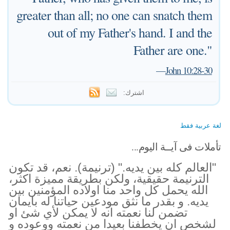
greater than all; no one can snatch them
out of my Father's hand. I and the
Father are one."
—
John 10:28-30
اشترك:
لغة عربية فقط
تأملات فى آيــة اليوم...
"العالم كله بين يديه." (ترنيمة). نعم، قد تكون
الترنيمة حقيقية، ولكن بطريقة مميزة اكثر،
الله يحمل كل واحد منا اولاده المؤمنين بين
يديه. و بقدر ما نثق مودعين حياتنا له بايمان
تضمن لنا نعمته انه لا يمكن لأي شئ او
لشخص ان يخطفنا بعيدا من نعمته ووعوده و