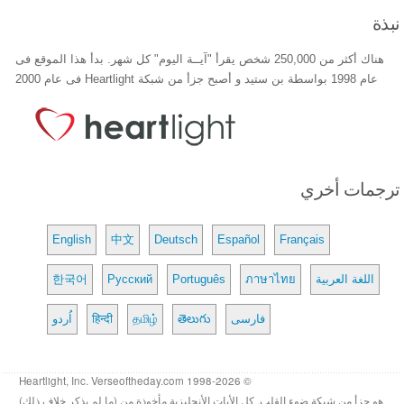
نبذة
هناك أكثر من 250,000 شخص يقرأ "آيــة اليوم" كل شهر. بدأ هذا الموقع فى
عام 1998 بواسطة بن ستيد و أصبح جزأ من شبكة Heartlight فى عام 2000
ترجمات أخري
English
中文
Deutsch
Español
Français
اللغة العربية
ภาษาไทย
Português
Русский
한국어
فارسی
తెలుగు
தமிழ்
हिन्दी
اُردو
© 1998-2026 Heartlight, Inc. Verseoftheday.com
هو جزأ من شبكة ضوء القلب. كل الأيات الأنجليزية مأخوذة من (ما لم يذكر خلاف ذلك)