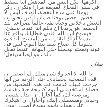
اكرهها. لكن اليس من المدهش اننا نسقط
فى نفس الفخاخ القديمة مرارا وتكرارا. ركز
يوحنا على هذه النقطة، الهدف ليس الا
نخطئ. يعطى يوحنا ضمان للذين يحاولون
العيش باخلاص وحياة نقية عالماً بصراعنا ضد
الجسد. هو يريدنا ان نعلم اننا عندما نخطئ،
فيسوع ابن الله، فادي خطايانا، يدافع عنا
بدمه! لذلك لنقترب من المسيح. لندعوه
لقلوبنا كل صباح بينما نبدأ اليوم. لنثق فى
قوته ونعمته ليحملنا حتى النهاية. عندما نفعل
ذلك، هو ايضا سيفعل!
صلاتي
يا الله، لا احد ولا شئ مثلك. لم اضطر ان
اقدم التضحية لخطاياي. على الرغم من انها
جرحت قلبك، قدمت انت هذه التضحية. من
فضلك استخدمنى اليوم كذبيحة حىة مقدسة
ومرضية لك، كما احاول ان ابذل نفسى،
وحياتى ومستقبلى إليك، واحاول ان اشكرك
على نعمك. باسم يسوع اصلى. آمين.