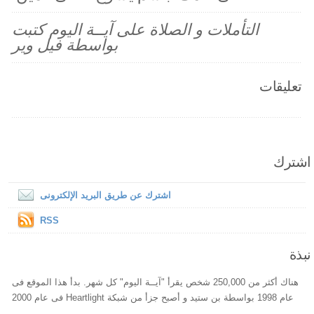
التأملات و الصلاة على آيــة اليوم كتبت
بواسطة فيل وير
تعليقات
اشترك
اشترك عن طريق البريد الإلكترونى
RSS
نبذة
هناك أكثر من 250,000 شخص يقرأ "آيــة اليوم" كل شهر. بدأ هذا الموقع فى
عام 1998 بواسطة بن ستيد و أصبح جزأ من شبكة Heartlight فى عام 2000