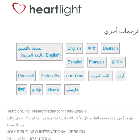
ترجمات أخري
Deutsch
中文
English
نسخة باللغتين:
(اللغة العربية / English)
Español
Français
한국어
اُردو
اللغة العربية
ภาษาไทย
Português
Русский
فارسی
తెలుగు
தமிழ்
हिन्दी
© 1998-2026 Heartlight, Inc. Verseoftheday.com
هو جزأ من شبكة ضوء القلب. كل الأيات الأنجليزية مأخوذة من (ما لم يذكر خلاف ذلك)
هذه النسخة
HOLY BIBLE, NEW INTERNATIONAL VERSION
© 1973, 1978, 1984, 2011