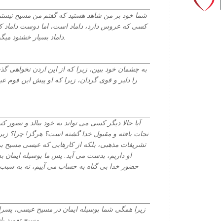
کسی که عروس دارد، داماد است، اما دوست داماد که ای
داماد بسیار خشنود میگردد. پس این خوشی من کامل گردید.
را دلیر و قوی گردان، زیرا که او پیش این قوم عب
آیا حالا دیگر کسی می تواند به خود ببالد و تصور کن
نجات یافته و مقبول خدا گشته است؟ هرگز! چرا؟ زیرا 
تشریفات مذهبی، بلکه از کارهایی که عیسی مسیح برای 
او داریم، بدست می آید. پس ما بوسیله ایمان ب
حضور خدا بی گناه به حساب می آییم، نه به سبب 
زیرا همگی شما بوسیله ایمان در مسیح عیسی، پسران
مسیح تعمید یافتید، مسیح را در بر گرفتید(پوشیدید).