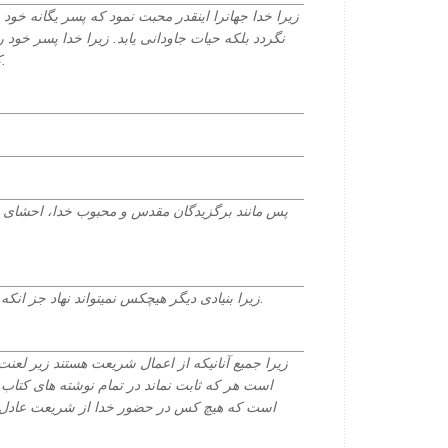
زیرا خدا جهانرا اینقدر محبت نمود که پسر یگانه خود را
نگردد بلکه حیات جاودانی یابد. زیرا خدا پسر خود ر
کند بلکه تا بوسیله او جهان نجات یابد.
پس مانند برگزیدگان مقدس و محبوب خدا، احشای ر
زیرا بنیادی دیگر هیچکس نمیتواند نهاد جز انکه نهاده شده است، یعنی عیسی مسیح.
زیرا جمیع آنانیکه از اعمال شریعت هستند زیر لعن
است هر که ثابت نماند در تمام نوشته های کتاب شر
است که هیچ کس در حضور خدا از شریعت عادل ش