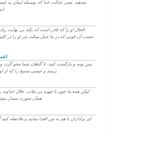
میدهند. یعنی عدالت خدا که بوسیله ایمان به عی
ایمان آورند، زیرا که هیچ تفاوتی نیست.
الحال او را که قادر است که بکند بی نهایت زیادت
حسب آن قوتی که در ما عمل میکند، مَر او را در کلیس
۴۰۲/۱۲/۲۹
پس توبه و بازگشت کنید، تا گناهان شما محو گردد و
برسد و عیسی مسیح را که از اول برای شما اعلام شده بود، بفرستد.
لیکن همه ما چون با چهره بی نقاب، جلال خداوند را د
همان صورت متبدل میشویم، چنانکه از خداوند که روح است.
ای براداران با هم به من اقتدا نمایید و ملاحظه کنید