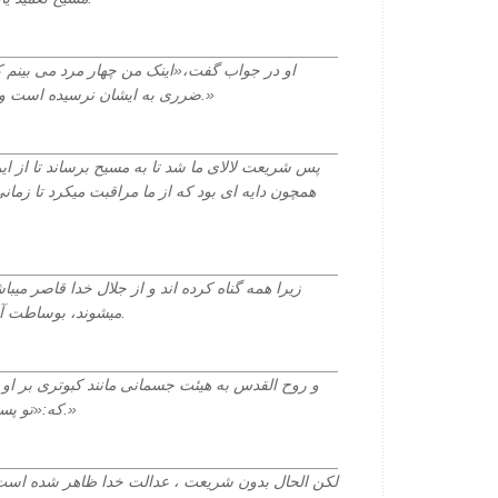
او در جواب گفت،«اینک من چهار مرد می بینم ک
ضرری به ایشان نرسیده است و منظر چهارمین شبیه پسر خدا است.»
پس شریعت لالای ما شد تا به مسیح برساند تا از ا
همچون دایه ای بود که از ما مراقبت میکرد تا زمانی 
زیرا همه گناه کرده اند و از جلال خدا قاصر میبا
میشوند، بوساطت آن فدیه ای که در عیسی مسیح است.
و روح القدس به هیئت جسمانی مانند کبوتری بر او 
که:«تو پسر حبیب من هستی که به تو خشنودم.»
لکن الحال بدون شریعت ، عدالت خدا ظاهر شده است، چ