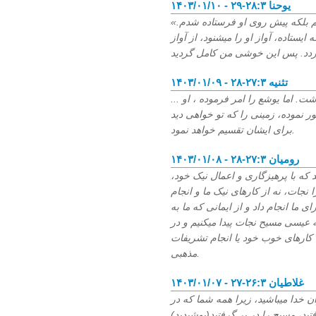
۱۴۰۳/۰۱/۱۰ - یوحنا ۲۸:۳-۲۹
«شما خود بر من شاهد هستید که گفتم من مسیح نیستم بلکه پیش روی او فرستاده شدم.
ستاده، آواز او را میشنود، از آواز
۱۴۰۳/۰۱/۰۹ - تثنیه ۲۷:۳-۲۸
... به چشمان خود ببین، زیرا که از این اردن نخواهی گذشت. اما یوشع را امر فرموده ، او
ور نموده، زمینی را که تو خواهی دید
برای ایشان تقسیم خواهد نمود.
۱۴۰۳/۰۱/۰۸ - رومیان ۲۷:۳-۲۸
د که با پرهیزگاری و اعمال نیک خود،
نجات، نه از کارهای نیک ما و انجام
ما انجام داد و از ایمانی که ما به
ه عیسی مسیح نجات پیدا میکنیم و در
کارهای خوب خود یا انجام تشریفات
مذهبی.
۱۴۰۳/۰۱/۰۷ - غلاطیان ۲۶:۳-۲۷
 خدا میباشید، زیرا همه شما که در