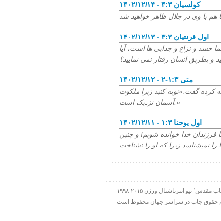
۱۴۰۲/۱۲/۱۴ - کولسیان ۴:۳
۱۴۰۲/۱۲/۱۳ - اول قرنتیان ۳:۳
ا حسد و نزاع و جدایی ها است، آیا
 و بطریق انسان رفتار نمی نمایید؟
۱۴۰۲/۱۲/۱۲ - متی ۱:۳-۲
ظه کرده گفت،«توبه کنید زیرا ملکوت
آسمان نزدیک است.»
۱۴۰۲/۱۲/۱۱ - اول یوحنا ۱:۳
ا فرزندان خدا خوانده شویم! و چنین
۱۹۹۸-۲۰۱۵ شرکت الحاقی هارت لایت. ورس آو ذ دی دات کام بخشی از هارت لایت نت ورک است. تمام نقل قولها ( مگر اینکه قید شده باشد) از کتاب مقدس٬ نیو انترناشنال ورژن