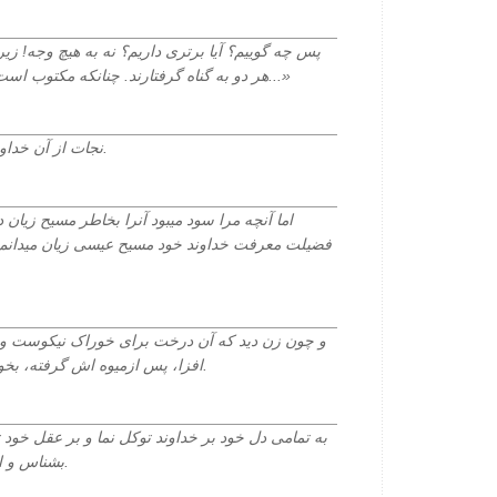
پس چه گوییم؟ آیا برتری داریم؟ نه به هیچ وجه! زیرا 
هر دو به گناه گرفتارند. چنانکه مکتوب است که« کسی عادل نیست یکی هم نی...»
نجات از آن خداوند است و برکت بر قوم تو می باشد.
اما آنچه مرا سود میبود آنرا بخاطر مسیح زیان 
فضیلت معرفت خداوند خود مسیح عیسی زیان میدانم ک
و چون زن دید که آن درخت برای خوراک نیکوست و ب
افزا، پس ازمیوه اش گرفته، بخورد و به شوهر خود نیز داد و او خورد.
به تمامی دل خود بر خداوند توکل نما و بر عقل خود ت
بشناس و او طریق هایترا راست خواهد گردانید.