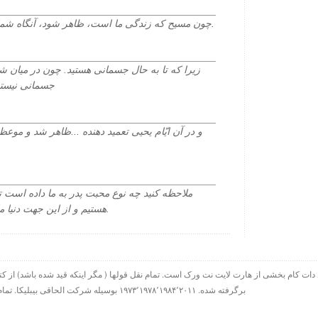
چون مسیح که زندگی ما است، ظاهر شود، آنگاه شما هم با وی در جلال ظاهر خواهید شد.
زیرا که تا به حال جسمانی هستید. چون در میان شم
جسمانی نیستید
و در آن ایّام یحیی تعمید دهنده ...ظاهر شد و موع
ملاحظه کنید چه نوع محبت پدر به ما داده است ت
هستیم و از این جهت دنیا ما را نمیشناسد زیرا که او را نشناخت.
برگرفته شده. ۱۹۷۳٬۱۹۷۸٬۱۹۸۴٬۲۰۱۱ بوسیله شرکت الحاقی بیبلیکا. تمام حقوق چاپ در سراسر جهان محفوظ است