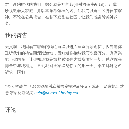
对于新约时代的我们，教会就是神的殿(哥林多前书6:19)。让我们
珍视教会大家庭，并以喜乐称颂神的名。让我们以自己的身体荣耀
神。不论在公共场合、在私下或是在社区，让我们感谢赞美神的
名。
我的祷告
天父啊，我因着主耶稣的牺牲而得以进入至圣所亲近你，因知道你
垂听我们的祷告而无比激动，因知道你接纳我而欣喜万分。真高兴
能与你同在，让你知道我是如此感激你为我所做的一切。感谢你在
祷告中与我相见，直到我回天家得见你面的那一天。奉主耶稣之名
祈求，阿们！
"今天的诗句"上的这些想法和祷告都由Phil Ware 编著。如有疑问或
想评论欢迎访问
help@verseoftheday.com
评论