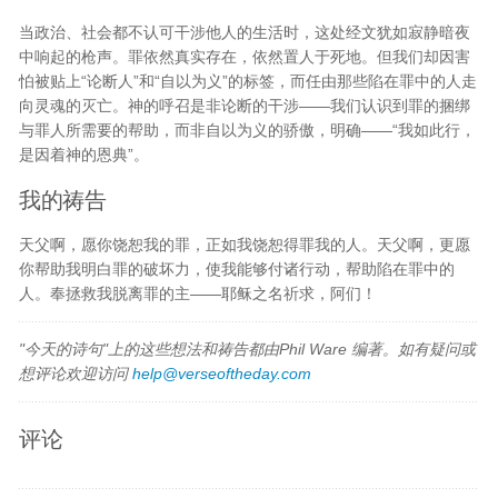
当政治、社会都不认可干涉他人的生活时，这处经文犹如寂静暗夜
中响起的枪声。罪依然真实存在，依然置人于死地。但我们却因害
怕被贴上“论断人”和“自以为义”的标签，而任由那些陷在罪中的人走
向灵魂的灭亡。神的呼召是非论断的干涉——我们认识到罪的捆绑
与罪人所需要的帮助，而非自以为义的骄傲，明确——“我如此行，
是因着神的恩典”。
我的祷告
天父啊，愿你饶恕我的罪，正如我饶恕得罪我的人。天父啊，更愿
你帮助我明白罪的破坏力，使我能够付诸行动，帮助陷在罪中的
人。奉拯救我脱离罪的主——耶稣之名祈求，阿们！
"今天的诗句"上的这些想法和祷告都由Phil Ware 编著。如有疑问或
想评论欢迎访问
help@verseoftheday.com
评论