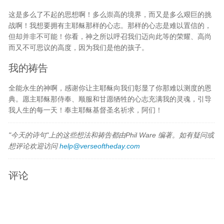
这是多么了不起的思想啊！多么崇高的境界，而又是多么艰巨的挑
战啊！我想要拥有主耶稣那样的心志。那样的心志是难以置信的，
但却并非不可能！你看，神之所以呼召我们迈向此等的荣耀、高尚
而又不可思议的高度，因为我们是他的孩子。
我的祷告
全能永生的神啊，感谢你让主耶稣向我们彰显了你那难以测度的恩
典。愿主耶稣那侍奉、顺服和甘愿牺牲的心志充满我的灵魂，引导
我人生的每一天！奉主耶稣基督圣名祈求，阿们！
"今天的诗句"上的这些想法和祷告都由Phil Ware 编著。如有疑问或
想评论欢迎访问
help@verseoftheday.com
评论