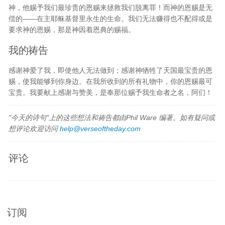
神，他赐予我们最珍贵的恩赐来拯救我们脱离罪！而神的恩赐是无
偿的——在主耶稣基督里永生的生命。我们无法赚得也不配得或是
要求神的恩赐，那是神因着恩典的赐福。
我的祷告
感谢神爱了我，即使他人无法做到；感谢神牺牲了天国最宝贵的恩
赐，使我能够到你身边。在我所收到的所有礼物中，你的恩赐最可
宝贵。我要献上感谢与赞美，是奉那位赐予我生命者之名，阿们！
"今天的诗句"上的这些想法和祷告都由Phil Ware 编著。如有疑问或
想评论欢迎访问
help@verseoftheday.com
评论
订阅