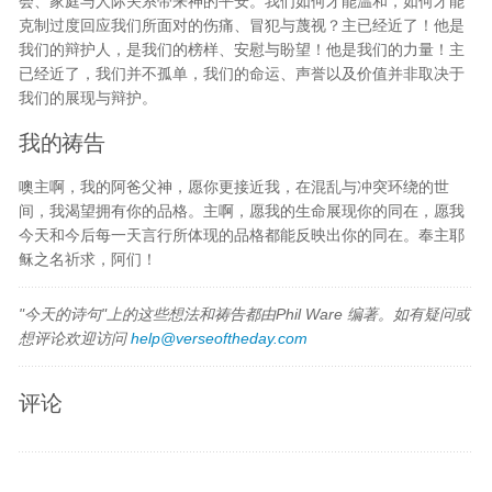
会、家庭与人际关系带来神的平安。我们如何才能温和，如何才能
克制过度回应我们所面对的伤痛、冒犯与蔑视？主已经近了！他是
我们的辩护人，是我们的榜样、安慰与盼望！他是我们的力量！主
已经近了，我们并不孤单，我们的命运、声誉以及价值并非取决于
我们的展现与辩护。
我的祷告
噢主啊，我的阿爸父神，愿你更接近我，在混乱与冲突环绕的世
间，我渴望拥有你的品格。主啊，愿我的生命展现你的同在，愿我
今天和今后每一天言行所体现的品格都能反映出你的同在。奉主耶
稣之名祈求，阿们！
"今天的诗句"上的这些想法和祷告都由Phil Ware 编著。如有疑问或
想评论欢迎访问
help@verseoftheday.com
评论