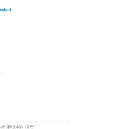
glish)
ال
自新国际版本的《圣经》