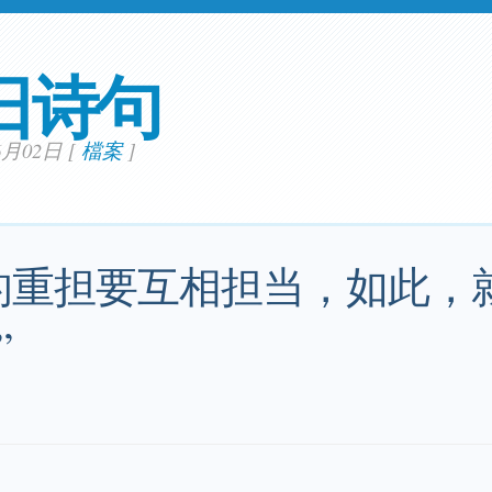
日诗句
06月02日
[
檔案
]
的重担要互相担当，如此，
”