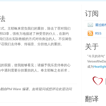
订阅
法
通过邮
方式。主耶稣来背负我们的重担，除去了罪对我们
书53章，强有力地描述了神受苦的仆人，在新约
RSS
求我们活出实际救赎的方式对待身边的人。不仅祷告
关于
呼召我们去侍奉、传福音、分担他人的重担。
"今天的诗句
Verseofth
我的双眼，使我能够看见；请赐予我乐意侍奉的心
成为
Heartligh
命中遇到需要分担重担的人。奉主耶稣之名祈求，
由Phil Ware 编著。如有疑问或想评论欢迎访问
翻译