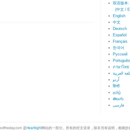
双语版本:
(中文 / En
English
中文
Deutsch
Español
Français
한국어
Русский
Português
ภาษาไทย
لغة العربية
اُردو
हिन्दी
தமிழ்
తెలుగు
فارسی
eoftheday.com 是
Heartlight
网站的一部分。所有的经文语录，除非另有说明，都摘抄