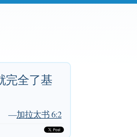
就完全了基
—
加拉太书 6:2