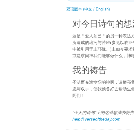
双语版本 (中文 / English)
对今日诗句的想
这是＂爱人如己＂的另一种表达
所造成的玷污与苦难(参见以赛亚
中被引用于主耶稣。)主如今要
或是求问神我们能够做什么，神
我的祷告
圣洁而充满怜悯的神啊，请擦亮
愿与双手，使我预备好去帮助生
阿们！
"今天的诗句"上的这些想法和祷告都
help@verseoftheday.com