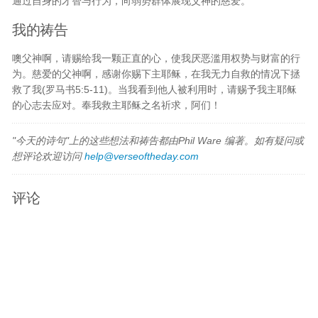
通过自身的才智与行为，向弱势群体展现父神的慈爱。
我的祷告
噢父神啊，请赐给我一颗正直的心，使我厌恶滥用权势与财富的行
为。慈爱的父神啊，感谢你赐下主耶稣，在我无力自救的情况下拯
救了我(罗马书5:5-11)。当我看到他人被利用时，请赐予我主耶稣
的心志去应对。奉我救主耶稣之名祈求，阿们！
"今天的诗句"上的这些想法和祷告都由Phil Ware 编著。如有疑问或
想评论欢迎访问
help@verseoftheday.com
评论