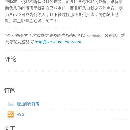
帮助我，使我不听从撒旦的声音，而要听从你对我的评价。求你帮
助我从你的话语里找到自己的身份，而非听从自我定罪的声音。我
为自己今日成为何等人，且不像过往那样备受捆绑，向你献上感
谢。奉主耶稣之名求，阿们！
"今天的诗句"上的这些想法和祷告都由Phil Ware 编著。如有疑问或
想评论欢迎访问
help@verseoftheday.com
评论
订阅
通过邮件订阅
RSS
关于