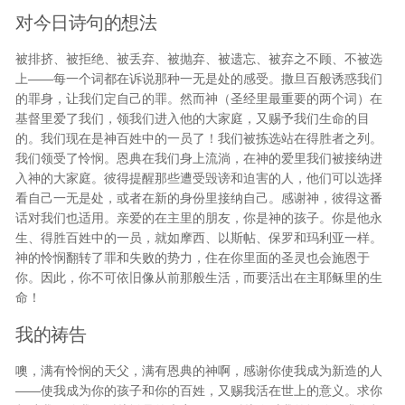
对今日诗句的想法
被排挤、被拒绝、被丢弃、被抛弃、被遗忘、被弃之不顾、不被选
上——每一个词都在诉说那种一无是处的感受。撒旦百般诱惑我们
的罪身，让我们定自己的罪。然而神（圣经里最重要的两个词）在
基督里爱了我们，领我们进入他的大家庭，又赐予我们生命的目
的。我们现在是神百姓中的一员了！我们被拣选站在得胜者之列。
我们领受了怜悯。恩典在我们身上流淌，在神的爱里我们被接纳进
入神的大家庭。彼得提醒那些遭受毁谤和迫害的人，他们可以选择
看自己一无是处，或者在新的身份里接纳自己。感谢神，彼得这番
话对我们也适用。亲爱的在主里的朋友，你是神的孩子。你是他永
生、得胜百姓中的一员，就如摩西、以斯帖、保罗和玛利亚一样。
神的怜悯翻转了罪和失败的势力，住在你里面的圣灵也会施恩于
你。因此，你不可依旧像从前那般生活，而要活出在主耶稣里的生
命！
我的祷告
噢，满有怜悯的天父，满有恩典的神啊，感谢你使我成为新造的人
——使我成为你的孩子和你的百姓，又赐我活在世上的意义。求你