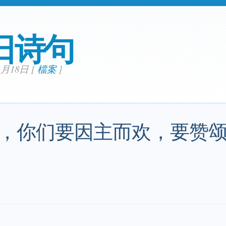
日诗句
11月18日
[
檔案
]
，你们要因主而欢，要赞