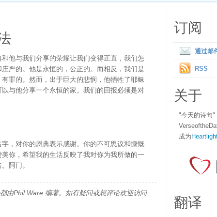
订阅
法
通过邮
典和他与我们分享的荣耀让我们变得正直，我们怎
和庄严的。他是永恒的，公正的。而相反，我们是
RSS
，有罪的。然而，出于巨大的悲悯，他牺牲了耶稣
关于
可以与他分享一个永恒的家。我们的回报必须是对
"今天的诗句
Verseofth
成为
Heartligh
名字，对你的恩典表示感谢。你的不可思议和慷慨
赞美你，希望我的生活反映了我对你为我所做的一
告。阿门。
由Phil Ware 编著。如有疑问或想评论欢迎访问
翻译