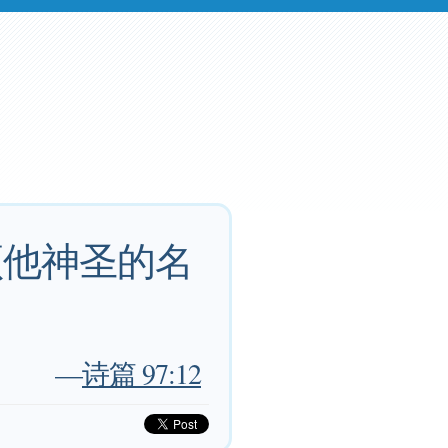
颂他神圣的名
—
诗篇 97:12