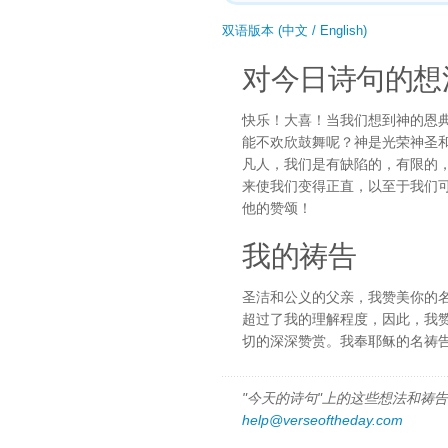
双语版本 (中文 / English)
对今日诗句的想
快乐！大喜！当我们想到神的恩
能不欢欣鼓舞呢？神是光荣神圣
凡人，我们是有缺陷的，有限的
来使我们变得正直，以至于我们
他的赞颂！
我的祷告
圣洁和公义的父亲，我赞美你的
超过了我的理解程度，因此，我
切的深深赞赏。我奉耶稣的名祷
"今天的诗句"上的这些想法和祷告都
help@verseoftheday.com