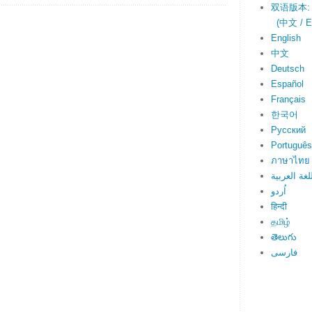
双语版本:
(中文 / En
English
中文
Deutsch
Español
Français
한국어
Русский
Português
ภาษาไทย
لغة العربية
اُردو
हिन्दी
தமிழ்
తెలుగు
فارسی