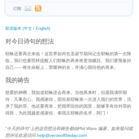
订阅:
双语版本 (中文 / English)
对今日诗句的想法
耶稣还要再次来临！这世界如何在圣诞节期间记念耶稣的第一次降
临，我们也要照样提醒人们耶稣的再来将更加瞩目。我们要预备好
自己——将生命献上，荣耀神的名，并满心期待他的再来。
我的祷告
慈爱的神啊，我知道耶稣还会再来。当他再来时，但愿我满怀期
待，凡事忠心。我感谢你，因你差耶稣第一次进入我们的世界，洗
净了我的罪。他还要再来，把我带回你的国里，能够享有你对罪的
得胜，为此我越发感谢你。奉我主耶稣的名求，阿门！
"今天的诗句"上的这些想法和祷告都由Phil Ware 编著。如有疑问或
想评论欢迎访问
help@verseoftheday.com