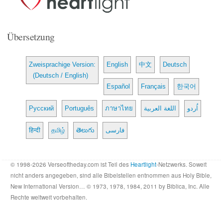
Übersetzung
Zweisprachige Version:
English
中文
Deutsch
(Deutsch / English)
Español
Français
한국어
Русский
Português
ภาษาไทย
اللغة العربية
اُردو
हिन्दी
தமிழ்
తెలుగు
فارسی
© 1998-2026 Verseoftheday.com ist Teil des
Heartlight
-Netzwerks. Soweit
nicht anders angegeben, sind alle Bibelstellen entnommen aus Holy Bible,
New International Version… © 1973, 1978, 1984, 2011 by Biblica, Inc. Alle
Rechte weltweit vorbehalten.