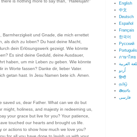
, there is nothing more to say than, "Hallelujah!"
English
中文
Deutsch
Español
Français
e, Barmherzigkeit und Gnade, die mich errettet
한국어
, als dich zu loben? Du hast deine Macht,
Русский
 durch dein Erlösungswerk gezeigt. Wie könnte
Português
en? Es sind deine Geduld, deine Ausdauer,
ภาษาไทย
ührt haben, um mir Leben zu geben. Wie könnte
لغة العربية
dir in Worte fassen? Danke dir, lieber Vater.
اُردو
mich getan hast. In Jesu Namen bete ich. Amen.
हिन्दी
தமிழ்
తెలుగు
فارسی
e saved us, dear Father. What can we do but
 might, holiness, and majesty in redeeming us,
ay your grace but live for you? Your patience,
ave touched our hearts and brought us life.
ay or actions to show how much we love you?
u for all you have done to lavish us with your