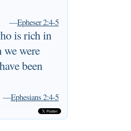
—
Epheser 2:4-5
ho is rich in
n we were
 have been
—
Ephesians 2:4-5