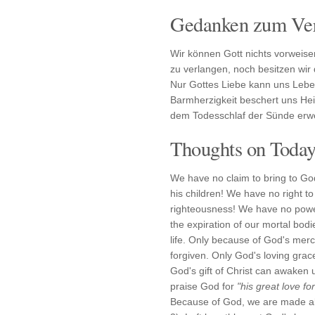
Gedanken zum Ver
Wir können Gott nichts vorweise
zu verlangen, noch besitzen wir d
Nur Gottes Liebe kann uns Leb
Barmherzigkeit beschert uns He
dem Todesschlaf der Sünde erw
Thoughts on Today'
We have no claim to bring to God
his children! We have no right 
righteousness! We have no power
the expiration of our mortal bod
life. Only because of God's merc
forgiven. Only God's loving grac
God's gift of Christ can awaken 
praise God for
"his great love fo
Because of God, we are made aliv