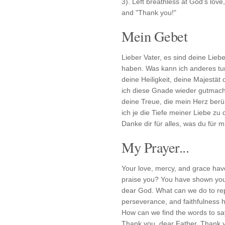
3). Left breathless at God's love
and "Thank you!"
Mein Gebet
Lieber Vater, es sind deine Lieb
haben. Was kann ich anderes tun
deine Heiligkeit, deine Majestät
ich diese Gnade wieder gutmach
deine Treue, die mein Herz ber
ich je die Tiefe meiner Liebe zu 
Danke dir für alles, was du für 
My Prayer...
Your love, mercy, and grace hav
praise you? You have shown your
dear God. What can we do to rep
perseverance, and faithfulness h
How can we find the words to s
Thank you, dear Father. Thank yo