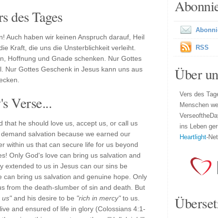
Abonni
s des Tages
Abonni
n! Auch haben wir keinen Anspruch darauf, Heil
ie Kraft, die uns die Unsterblichkeit verleiht.
RSS
en, Hoffnung und Gnade schenken. Nur Gottes
Über un
il. Nur Gottes Geschenk in Jesus kann uns aus
ecken.
Vers des Tage
s Verse...
Menschen wel
VerseoftheDa
 that he should love us, accept us, or call us
ins Leben ger
to demand salvation because we earned our
Heartlight
-Ne
 within us that can secure life for us beyond
ies! Only God's love can bring us salvation and
y extended to us in Jesus can our sins be
e can bring us salvation and genuine hope. Only
us from the death-slumber of sin and death. But
Überset
r us"
and his desire to be
"rich in mercy"
to us.
e and ensured of life in glory (Colossians 4:1-