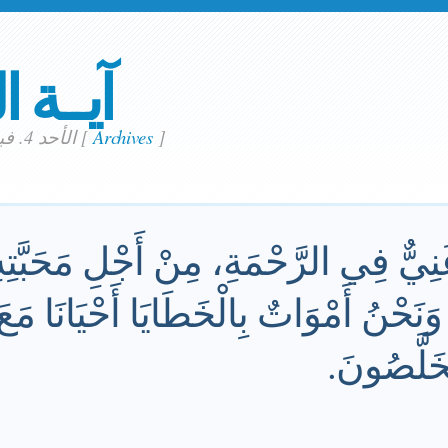
آيــة ا
]
Archives
[
الأحد 4. فبراير 2024
نِيٌّ فِي الرَّحْمَةِ، مِنْ أَجْلِ مَحَبَّتِهِ
مُخَلَّصُونَ.