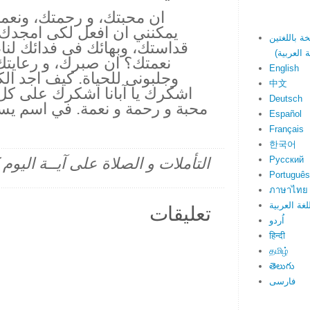
ان محبتك، و رحمتك، ونعمتك
يمكنني ان افعل لكى امجدك
قداستك، وبهائك فى فدائك لنا، ي
نعمتك؟ ان صبرك، و رعايتك
English
وجلبونى للحياة. كيف اجد ال
中文
اشكرك يا آبانا اشكرك على كل 
Deutsch
محبة و رحمة و نعمة. في اسم ي
Español
Français
한국어
Русский
التأملات و الصلاة على آيــة اليو
Português
ภาษาไทย
لغة العربية
تعليقات
اُردو
हिन्दी
தமிழ்
తెలుగు
فارسی