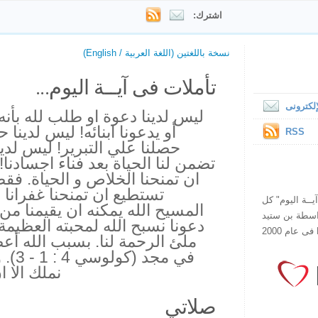
اشترك:
نسخة باللغتين (اللغة العربية / English)
تأملات فى آيــة اليوم...
لكترونى
ليس لدينا دعوة او طلب لله بأنه 
أو يدعونا ابنائه! ليس لدينا
RSS
حصلنا علي التبرير! ليس لدين
تضمن لنا الحياة بعد فناء اجسادنا!
ان تمنحنا الخلاص و الحياة. فق
تستطيع ان تمنحنا غفرانا ل
ص يقرأ "آيــة اليوم" كل
المسيح الله يمكنه ان يقيمنا من
هذا الموقع فى عام 1998 بواسطة بن ستيد
دعونا نسبح الله لمحبته العظيمة 
ملئ الرحمة لنا. بسبب الله أعطي
في مج
نملك الا ا
صلاتي