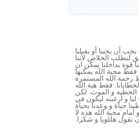
يجب أن يحبنا أو يقبلنا
 حق لنطلب الخلاص لأننا
ا قوة بداخلنا يمكن ان
 فقط محبة الله يمكنها
ط رحمة الله المستمرة
خطايانا. فقط هبة الله
 الخطية و الموت. لكن
لنا و ارغبته ليكون في
نا حياة و وعدنا بحياة
د (كولوسي 4 : 1 - 3). و امام محبة الله هذه لا
ن نقول هللويا و شكرا.