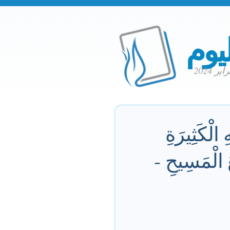
ليوم
 الْكَثِيرَةِ
الَّتِي أَحَبَّنَا بِهَا، وَنَحْنُ أَمْوَاتٌ بِالْخَطَايَا أَحْيَانَا مَعَ الْمَسِيحِ ­