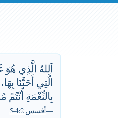
اَللهُ الَّذِي هُوَ غَ
بِالنِّعْمَةِ أَنْتُمْ 
—
أفسس 4:2-5