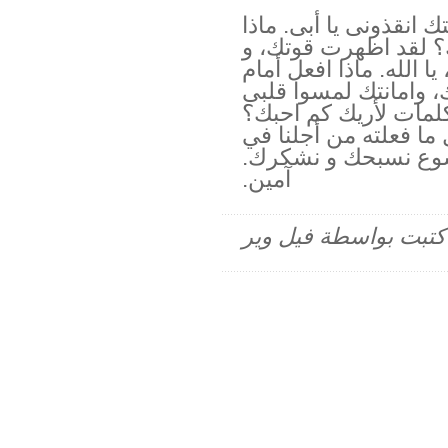
 انقذونى يا أبى. ماذا
؟ لقد اظهرت قوتك، و
ا الله. ماذا افعل أمام
، وامانتك لمسوا قلبى
كلمات لأريك كم احبك؟
ما فعلته من أجلنا في
سوع نسبحك و نشكرك.
آمين.
م كتبت بواسطة فيل وير