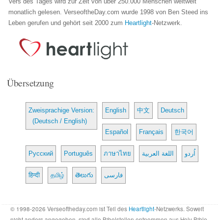
Vers des Tages wird zur Zeit von über 250.000 Menschen weltweit
monatlich gelesen. VerseoftheDay.com wurde 1998 von Ben Steed ins
Leben gerufen und gehört seit 2000 zum
Heartlight
-Netzwerk.
Übersetzung
Zweisprachige Version:
English
中文
Deutsch
(Deutsch / English)
Español
Français
한국어
Русский
Português
ภาษาไทย
اللغة العربية
اُردو
हिन्दी
தமிழ்
తెలుగు
فارسی
© 1998-2026 Verseoftheday.com ist Teil des
Heartlight
-Netzwerks. Soweit
nicht anders angegeben, sind alle Bibelstellen entnommen aus Holy Bible,