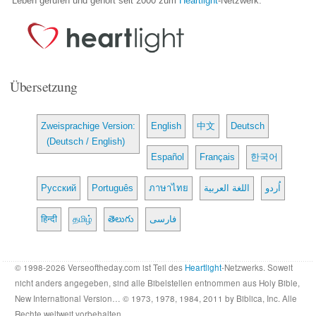
Leben gerufen und gehört seit 2000 zum
Heartlight
-Netzwerk.
Übersetzung
Zweisprachige Version:
English
中文
Deutsch
(Deutsch / English)
Español
Français
한국어
Русский
Português
ภาษาไทย
اللغة العربية
اُردو
हिन्दी
தமிழ்
తెలుగు
فارسی
© 1998-2026 Verseoftheday.com ist Teil des
Heartlight
-Netzwerks. Soweit
nicht anders angegeben, sind alle Bibelstellen entnommen aus Holy Bible,
New International Version… © 1973, 1978, 1984, 2011 by Biblica, Inc. Alle
Rechte weltweit vorbehalten.