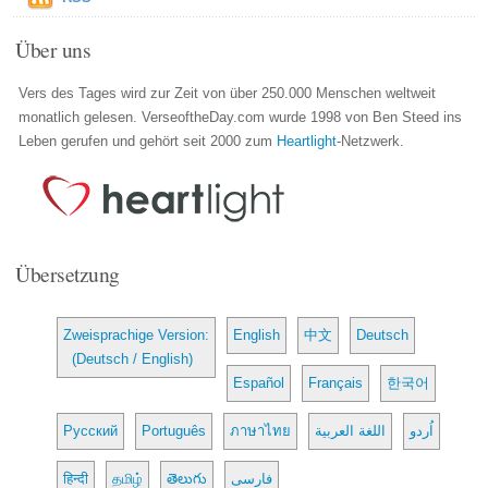
Über uns
Vers des Tages wird zur Zeit von über 250.000 Menschen weltweit
monatlich gelesen. VerseoftheDay.com wurde 1998 von Ben Steed ins
Leben gerufen und gehört seit 2000 zum
Heartlight
-Netzwerk.
Übersetzung
Zweisprachige Version:
English
中文
Deutsch
(Deutsch / English)
Español
Français
한국어
Русский
Português
ภาษาไทย
اللغة العربية
اُردو
हिन्दी
தமிழ்
తెలుగు
فارسی