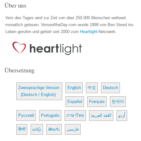
Über uns
Vers des Tages wird zur Zeit von über 250.000 Menschen weltweit
monatlich gelesen. VerseoftheDay.com wurde 1998 von Ben Steed ins
Leben gerufen und gehört seit 2000 zum
Heartlight
-Netzwerk.
Übersetzung
Zweisprachige Version:
English
中文
Deutsch
(Deutsch / English)
Español
Français
한국어
Русский
Português
ภาษาไทย
اللغة العربية
اُردو
हिन्दी
தமிழ்
తెలుగు
فارسی