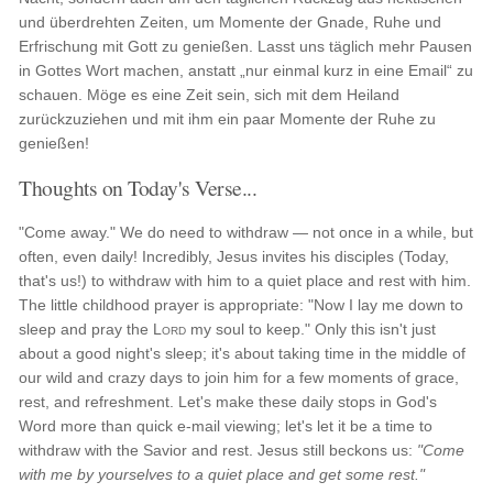
und überdrehten Zeiten, um Momente der Gnade, Ruhe und
Erfrischung mit Gott zu genießen. Lasst uns täglich mehr Pausen
in Gottes Wort machen, anstatt „nur einmal kurz in eine Email“ zu
schauen. Möge es eine Zeit sein, sich mit dem Heiland
zurückzuziehen und mit ihm ein paar Momente der Ruhe zu
genießen!
Thoughts on Today's Verse...
"Come away." We do need to withdraw — not once in a while, but
often, even daily! Incredibly, Jesus invites his disciples (Today,
that's us!) to withdraw with him to a quiet place and rest with him.
The little childhood prayer is appropriate: "Now I lay me down to
sleep and pray the
Lord
my soul to keep." Only this isn't just
about a good night's sleep; it's about taking time in the middle of
our wild and crazy days to join him for a few moments of grace,
rest, and refreshment. Let's make these daily stops in God's
Word more than quick e-mail viewing; let's let it be a time to
withdraw with the Savior and rest. Jesus still beckons us:
"Come
with me by yourselves to a quiet place and get some rest."