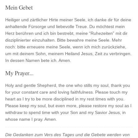
Mein Gebet
Heiliger und zärtlicher Hirte meiner Seele, ich danke dir für deine
anhaltende Fürsorge und liebevolle Treue. Du möchtest mein
Herz berühren und ich bin bestrebt, meine “Ruhezeiten” mit dir
disziplinierter einzuhalten. Bitte bewahre meine Seele. Mehr
noch: bitte erneuere meine Seele, wenn ich mich zurückziehe,
um mit deinem Sohn, meinem Heiland Jesus, Zeit zu verbringen.
In dessen Namen bete ich. Amen.
My Prayer...
Holy and gentle Shepherd, the one who stills my soul, thank you
for your constant care and loving faithfulness. Please touch my
heart as I try to be more disciplined in my rest times with you.
Please keep my soul, but even more, please restore my soul as I
withdraw to spend time with your Son and my Savior Jesus, in
whose name I pray. Amen.
Die Gedanken zum Vers des Tages und die Gebete werden von