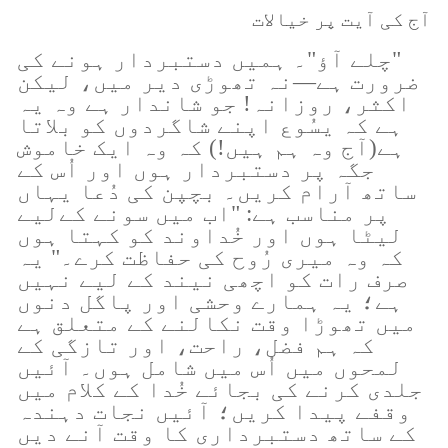
آج کی آیت پر خیالات
"چلے آؤ"۔ ہمیں دستبردار ہونے کی
ضرورت ہے—نہ تھوڑی دیر میں، لیکن
اکثر، روزانہ! جو شاندار ہے وہ یہ
ہے کہ یسُوع اپنے شاگردوں کو بلاتا
ہے(آج وہ ہم ہیں!) کہ وہ ایک خاموش
جگہ پر دستبردار ہوں اور اُس کے
ساتھ آرام کریں۔ بچپن کی دُعا یہاں
پر مناسب ہے: "اب میں سونے کےلیے
لیٹا ہوں اور خُداوند کو کہتا ہوں
کہ وہ میری رُوح کی حفاظت کرے۔" یہ
صرف رات کو اچھی نیند کے لیے نہیں
ہے؛ یہ ہمارے وحشی اور پاگل دنوں
میں تھوڑا وقت نکالنے کے متعلق ہے
کہ ہم فضل، راحت، اور تازگی کے
لمحوں میں اُس میں شامل ہوں۔ آئیں
جلدی کرنے کی بجائے خُدا کے کلام میں
وقفے پیدا کریں؛ آئیں نجات دہندہ
کے ساتھ دستبرداری کا وقت آنے دیں