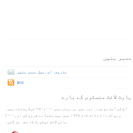
ممبر بنیں
بذریعہ ای۔میل ممبر بنیں
RSS
ہارٹ لائٹ منسٹری کے بارے
آج کی آیت موجودہ دور میں ہر مہنے میں ۲۵۰،۰۰۰ لوگ پڑھتے ہیں۔
ورس آف دا ڈے ڈاٹ کام ۱۹۹۸ میں بین سٹیڈ نے شروع کی اور۲۰۰۰
ہائی لائٹ نیٹورک کا حصہ بن گئی۔