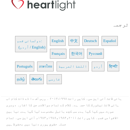
ترجمہ
Español
Deutsch
中文
English
دولسانی قسم:
(اُردو / English)
Français
한국어
Русский
हिन्दी
اُردو
اللغة العربية
ภาษาไทย
Português
فارسی
తెలుగు
தமிழ்
ہائی لائٹ آئی این سی۔ کاپی رائٹ ۱۹۹۸-۲۰۱۳ ۔ ورس آف دا ڈے ڈاٹ کام اب
ہائی لائٹ نیٹورک کا حصہ ہے۔ کلام کے تمام سوالات، جن کا اشارہ دوسری
صورت میں کیا گیا ہے، سب کچھ بائبل مقدس سے لیا گیا ہے، نیا بین
الاقوامی قسم۔ کاپی رائٹ ۱۹۷۳،۱۹۷۸،۱۹۸۴،۲۰۱۱، آئی این سی۔ تمام
جملہ حقوق پوری دنیا میں محفوظ ہیں