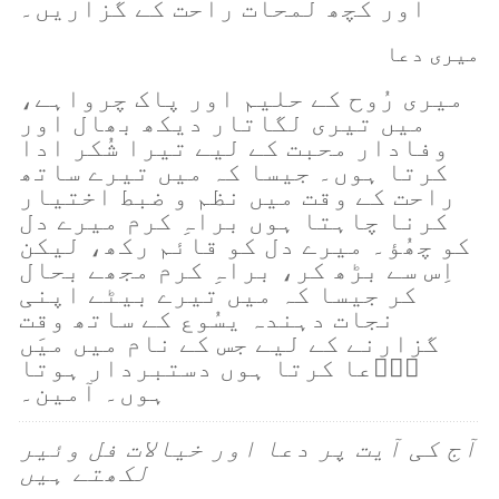
اور کچھ لمحات راحت کے گزاریں۔
میری دعا
میری رُوح کے حلیم اور پاک چرواہے،
میں تیری لگاتار دیکھ بھال اور
وفادار محبت کے لیے تیرا شُکر ادا
کرتا ہوں۔ جیسا کہ میں تیرے ساتھ
راحت کے وقت میں نظم و ضبط اختیار
کرنا چاہتا ہوں براہِ کرم میرے دل
کو چھُؤ۔ میرے دل کو قائم رکھ، لیکن
اِس سے بڑھ کر، براہِ کرم مجھے بحال
کر جیسا کہ میں تیرے بیٹے اپنی
نجات دہندہ یسُوع کے ساتھ وقت
گزارنے کے لیے جس کے نام میں میَں
دُؑعا کرتا ہوں دستبردار ہوتا
ہوں۔ آمین۔
آج کی آیت پر دعا اور خیالات فل وئیر
لکھتے ہیں