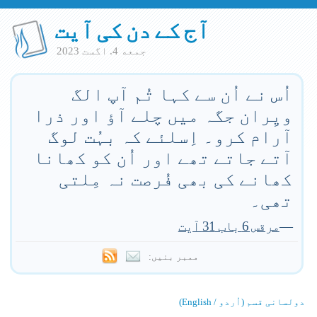
آج کے دن کی آیت
جمعه 4. اگست 2023
اُس نے اُن سے کہا تُم آپ الگ
ویِران جگہ میں چلے آؤ اور ذرا
آرام کرو۔ اِسلئے کہ بہُت لوگ
آتے جاتے تھے اور اُن کو کھانا
کھانے کی بھی فُرصت نہ مِلتی
تھی۔
—
مرقس 6 باب 31 آیت
ممبر بنیں:
دولسانی قسم (اُردو / English)