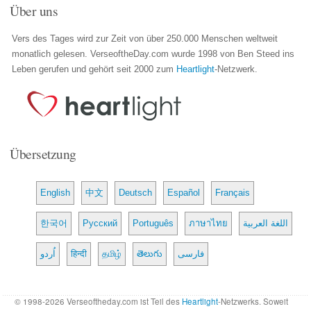
Über uns
Vers des Tages wird zur Zeit von über 250.000 Menschen weltweit
monatlich gelesen. VerseoftheDay.com wurde 1998 von Ben Steed ins
Leben gerufen und gehört seit 2000 zum
Heartlight
-Netzwerk.
Übersetzung
English
中文
Deutsch
Español
Français
한국어
Русский
Português
ภาษาไทย
اللغة العربية
اُردو
हिन्दी
தமிழ்
తెలుగు
فارسی
© 1998-2026 Verseoftheday.com ist Teil des
Heartlight
-Netzwerks. Soweit