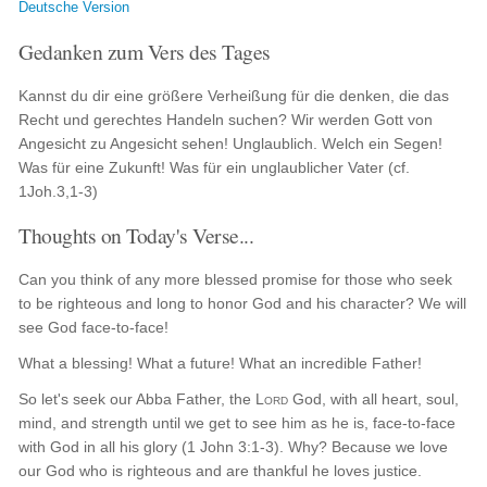
Deutsche Version
Gedanken zum Vers des Tages
Kannst du dir eine größere Verheißung für die denken, die das
Recht und gerechtes Handeln suchen? Wir werden Gott von
Angesicht zu Angesicht sehen! Unglaublich. Welch ein Segen!
Was für eine Zukunft! Was für ein unglaublicher Vater (cf.
1Joh.3,1-3)
Thoughts on Today's Verse...
Can you think of any more blessed promise for those who seek
to be righteous and long to honor God and his character? We will
see God face-to-face!
What a blessing! What a future! What an incredible Father!
So let's seek our Abba Father, the
Lord
God, with all heart, soul,
mind, and strength until we get to see him as he is, face-to-face
with God in all his glory (1 John 3:1-3). Why? Because we love
our God who is righteous and are thankful he loves justice.