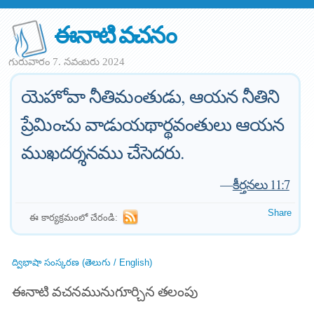
ఈనాటి వచనం
గురువారం 7. నవంబరు 2024
యెహోవా నీతిమంతుడు, ఆయన నీతిని
ప్రేమించు వాడుయథార్థవంతులు ఆయన
ముఖదర్శనము చేసెదరు.
—
కీర్తనలు 11:7
Share
ఈ కార్యక్రమంలో చేరండి:
ద్విభాషా సంస్కరణ (తెలుగు / English)
ఈనాటి వచనమునుగూర్చిన తలంపు