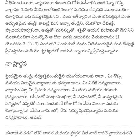
నీతిమంతులుగా, న్యాయంగా ఉండాలని కోరుకునేవారికి ఇంతకన్నా గొప్ప
వాగ్దానం గురించి మీరు ఆలోచించగలరా? మనము దేవునిని ముఖాముఖిగా
చూస్తాము! ఇది నమ్మశక్యమైనది . ఎంత ఆశీర్వాదం! ఎంత భవిష్యత్తు! ఎంత
అద్భుతమైన తండ్రి! కాబట్టి మన అబ్బా తండ్రిని, యెహోవా దేవుణ్ణి,
హృదయపూర్వకంగా, ఆత్మతో, మనస్సుతో, శక్తితో ఆయన మహిమతో దేవునిని
ముఖాముఖిగా ఎదుర్కొనే ఆ రోజు వరకు ఆయనను వెతుకుదాము.(1
యోహాను 3: 1) -3).ఎందుకు? ఎందుకంటే మనం నీతిమంతుడైన మన దేవుణ్ణి
ప్రేమిస్తాము మరియు కృతజ్ఞతతో ఆయన న్యాయాన్ని ప్రేమిస్తున్నాము.
నా ప్రార్థన
ప్రియమైన తండ్రీ, సర్వశక్తిమంతుడైన యుగయుగాలకు రాజా , మీ గొప్ప
మరియు విలువైన వాగ్దానాలకు ధన్యవాదాలు. మీ నీతికి ధన్యవాదాలు.
న్యాయం పట్ల మీ ప్రేమకు ధన్యవాదాలు. మీ దయ మరియు కరుణకు
ధన్యవాదాలు. యేసుతో ముఖాముఖిగా, నీ మహిమతో, నీ శాశ్వతమైన
సన్నిధిలో ఎప్పటికీ పాలుపంచుకునే రోజు కోసం నేను నిజంగా ఎదురు
చూస్తున్నాను! యేసు నామంలో, నేను నిన్ను స్తుతిస్తున్నాను మరియు
ధన్యవాదాలు. ఆమెన్.
ఈనాటి వచనం" లోని భావన మరియు ప్రార్థన ఫీల్ వారే గారిచే వ్రాయబడినవి.