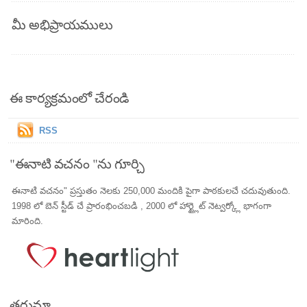
మీ అభిప్రాయములు
ఈ కార్యక్రమంలో చేరండి
RSS
"ఈనాటి వచనం "ను గూర్చి
ఈనాటి వచనం" ప్రస్తుతం నెలకు 250,000 మందికి పైగా పాఠకులచే చదువుతుంది.
1998 లో బెన్ స్టీడ్ చే ప్రారంభించబడి , 2000 లో హార్ట్లైట్ నెట్వర్క్లో భాగంగా
మారింది.
తర్జుమా