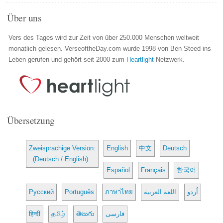
Über uns
Vers des Tages wird zur Zeit von über 250.000 Menschen weltweit
monatlich gelesen. VerseoftheDay.com wurde 1998 von Ben Steed ins
Leben gerufen und gehört seit 2000 zum
Heartlight
-Netzwerk.
Übersetzung
Zweisprachige Version:
English
中文
Deutsch
(Deutsch / English)
Español
Français
한국어
Русский
Português
ภาษาไทย
اللغة العربية
اُردو
हिन्दी
தமிழ்
తెలుగు
فارسی