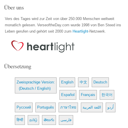
Über uns
Vers des Tages wird zur Zeit von über 250.000 Menschen weltweit
monatlich gelesen. VerseoftheDay.com wurde 1998 von Ben Steed ins
Leben gerufen und gehört seit 2000 zum
Heartlight
-Netzwerk.
Übersetzung
Zweisprachige Version:
English
中文
Deutsch
(Deutsch / English)
Español
Français
한국어
Русский
Português
ภาษาไทย
اللغة العربية
اُردو
हिन्दी
தமிழ்
తెలుగు
فارسی