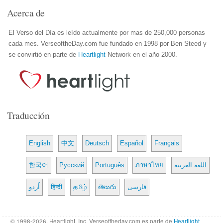
Acerca de
El Verso del Día es leído actualmente por mas de 250,000 personas
cada mes. VerseoftheDay.com fue fundado en 1998 por Ben Steed y
se convirtió en parte de
Heartlight
Network en el año 2000.
Traducción
English
中文
Deutsch
Español
Français
한국어
Русский
Português
ภาษาไทย
اللغة العربية
اُردو
हिन्दी
தமிழ்
తెలుగు
فارسی
© 1998-2026, Heartlight, Inc. Verseoftheday.com es parte de
Heartlight