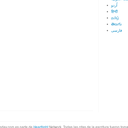
اُردو
हिन्दी
தமிழ்
తెలుగు
فارسی
theday.com es parte de
Heartlight
Network. Todas las citas de la escritura fueron tom