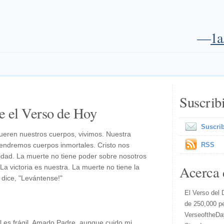
—
1a
Suscrib
e el Verso de Hoy
Suscrib
eren nuestros cuerpos, vivimos. Nuestra
tendremos cuerpos inmortales. Cristo nos
RSS
lidad. La muerte no tiene poder sobre nosotros
Acerca 
La victoria es nuestra. La muerte no tiene la
l dice, "Levántense!"
El Verso del 
de 250,000 p
VerseoftheDa
l es frágil. Amado Padre, aunque cuido mi