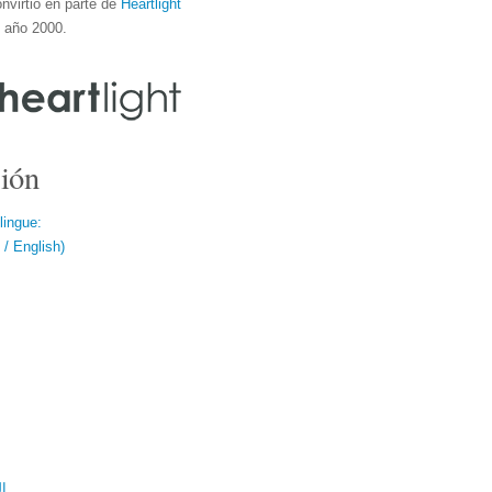
nvirtió en parte de
Heartlight
l año 2000.
ión
lingue:
/ English)
ال