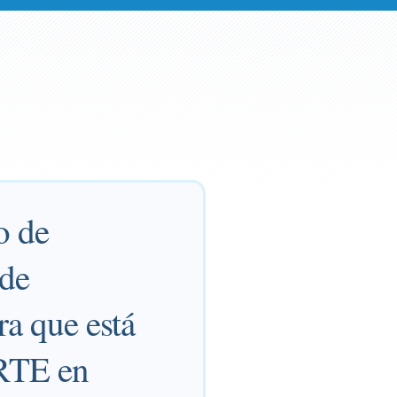
o de
 de
ra que está
RTE en