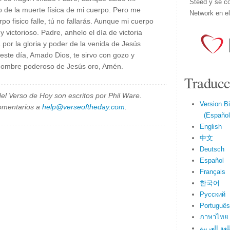
Steed y se co
o de la muerte física de mi cuerpo. Pero me
Network en e
 fisico falle, tú no fallarás. Aunque mi cuerpo
 y victorioso. Padre, anhelo el día de victoria
por la gloria y poder de la venida de Jesús
ste día, Amado Dios, te sirvo con gozo y
l nombre poderoso de Jesús oro, Amén.
Traducc
el Verso de Hoy son escritos por Phil Ware.
Version Bi
omentarios a
help@verseoftheday.com
.
(Español 
English
中文
Deutsch
Español
Français
한국어
Русский
Português
ภาษาไทย
لغة العربية