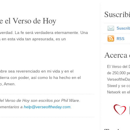
Suscrib
e el Verso de Hoy
Suscrib
o verdad. La fe será verdadera eternamente. Una
a en esta vida tan apresurada, es un
RSS
.
Acerca 
El Verso del 
mbre sea reverenciado en mi vida y en el
de 250,000 p
tierra con poder, así como lo ha hecho en el
VerseoftheDa
ro, Amen.
Steed y se co
Network en e
el Verso de Hoy son escritos por Phil Ware.
omentarios a
help@verseoftheday.com
.