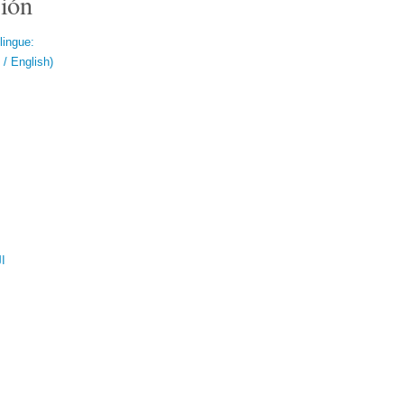
ión
lingue:
/ English)
ال