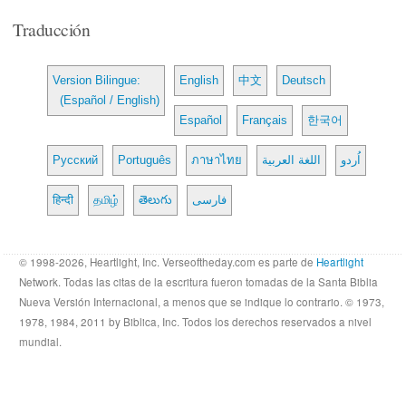
Traducción
Version Bilingue:
English
中文
Deutsch
(Español / English)
Español
Français
한국어
Русский
Português
ภาษาไทย
اللغة العربية
اُردو
हिन्दी
தமிழ்
తెలుగు
فارسی
© 1998-2026, Heartlight, Inc. Verseoftheday.com es parte de
Heartlight
Network. Todas las citas de la escritura fueron tomadas de la Santa Biblia
Nueva Versión Internacional, a menos que se indique lo contrario. © 1973,
1978, 1984, 2011 by Biblica, Inc. Todos los derechos reservados a nivel
mundial.