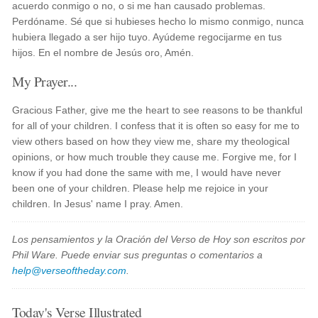
acuerdo conmigo o no, o si me han causado problemas.
Perdóname. Sé que si hubieses hecho lo mismo conmigo, nunca
hubiera llegado a ser hijo tuyo. Ayúdeme regocijarme en tus
hijos. En el nombre de Jesús oro, Amén.
My Prayer...
Gracious Father, give me the heart to see reasons to be thankful
for all of your children. I confess that it is often so easy for me to
view others based on how they view me, share my theological
opinions, or how much trouble they cause me. Forgive me, for I
know if you had done the same with me, I would have never
been one of your children. Please help me rejoice in your
children. In Jesus' name I pray. Amen.
Los pensamientos y la Oración del Verso de Hoy son escritos por
Phil Ware. Puede enviar sus preguntas o comentarios a
help@verseoftheday.com
.
Today's Verse Illustrated