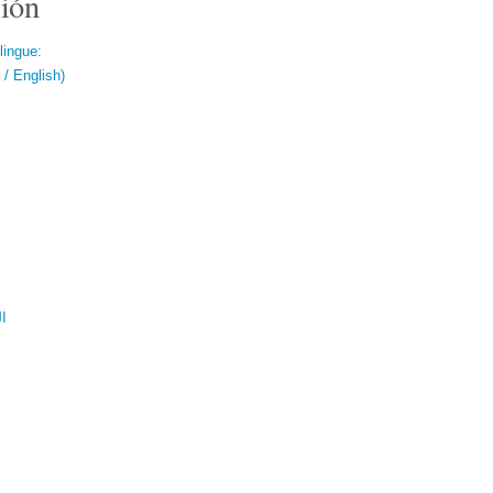
ión
lingue:
/ English)
ال