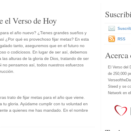
Suscrib
e el Verso de Hoy
Suscrib
 para el año nuevo? ¿Tienes grandes sueños y
sí ¿Por qué es provechoso fijar metas? En esta
RSS
alado tanto, aseguremos que en el futuro no
Acerca 
ioso o codiciosos. En lugar de ser así, debemos
las alturas de la gloria de Dios, tratando de ser
Si no pensamos así, todos nuestros esfuerzos
El Verso del 
rucción.
de 250,000 p
VerseoftheDa
Steed y se co
Network en e
ras trato de fijar metas para el año que viene.
 tu gloria. Ayúdame cumplir con tu voluntad en
 gente a quienes me has mandado. En el nombre