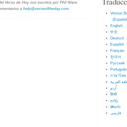
Traducc
el Verso de Hoy son escritos por Phil Ware.
omentarios a
help@verseoftheday.com
.
Version Bi
(Español 
English
中文
Deutsch
Español
Français
한국어
Русский
Português
ภาษาไทย
لغة العربية
اُردو
हिन्दी
தமிழ்
తెలుగు
فارسی