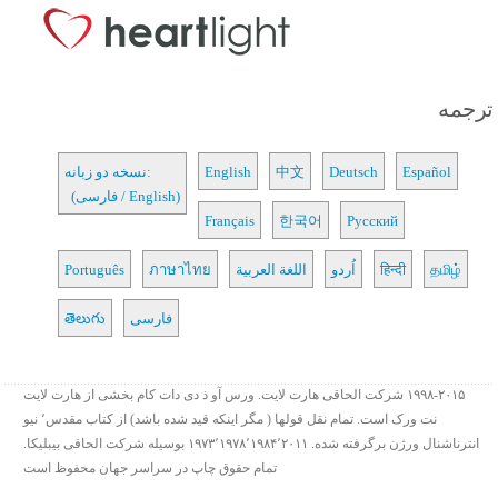
ترجمه
Español
Deutsch
中文
English
نسخه دو زبانه:
(فارسی / English)
Français
한국어
Русский
தமிழ்
हिन्दी
اُردو
اللغة العربية
ภาษาไทย
Português
فارسی
తెలుగు
۱۹۹۸-۲۰۱۵ شرکت الحاقی هارت لایت. ورس آو ذ دی دات کام بخشی از هارت لایت
نت ورک است. تمام نقل قولها ( مگر اینکه قید شده باشد) از کتاب مقدس٬ نیو
انترناشنال ورژن برگرفته شده. ۱۹۷۳٬۱۹۷۸٬۱۹۸۴٬۲۰۱۱ بوسیله شرکت الحاقی بیبلیکا.
تمام حقوق چاپ در سراسر جهان محفوظ است