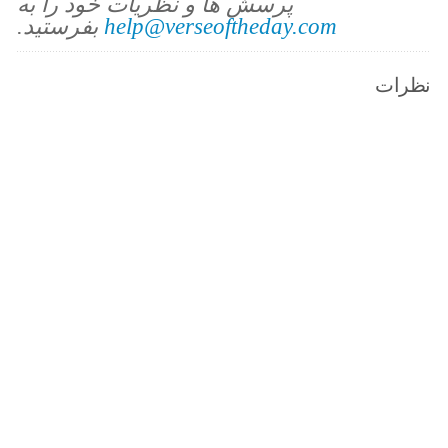
پرسش ها و نظریات خود را به
help@verseoftheday.com
بفرستید.
نظرات