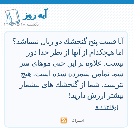
آیه روز
یکشنبه ۱۴۰۵/۰۵/۱۸
آيا قيمت پنج گنجشك دو ريال نميباشد؟
اما هيچكدام از آنها از نظر خدا دور
نيست. علاوه بر اين حتى موهاى سر
شما تمامن شمرده شده است. هيچ
نترسيد، شما از گنجشك هاى بيشمار
بيشتر ارزش داريد!
—
لوقا ٦:١٢-٧
اشتراک: