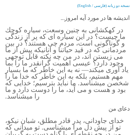
نسخه دو زبانه (فارسی / English)
اندیشه ها در مورد آیه امروز...
در كهكشانى به چنين وسعت، سياره كوچك
ما چيست؟ در اين سياره اى كه پر از زندگى
و گوناگونى است، مردم چى هستند؟ در بين
مردمانى كه در قيد حياتنا و آنانيكه پيش از ما
مى زيستن اند، در من چه نكته قابل توجهى
وجود دارد؟ عيسى اهميت گرانقدر ما را بما
ياد آورى ميكند— نه به اين خاطر كه ما بسيار
مهم هستيم، بلكه به اين خاطر كه خدا ما را
شخصن ميشناسد. ما نبايد بترسيم؛ خدايى كه
بود و هست و مى آيد، ما را دوست دارد و ما
را ميشناسد.
دعای من
خداى جاودانى، پدر قادر مطلق، شبان نيكو،
تو از پيش دل مرا ميشناسى. تو ميدانى كه
من در چه نقطه اى با گناه دست به گريبان