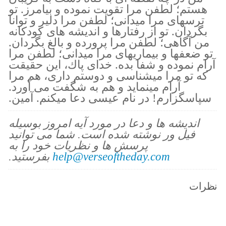
هستم؛ لطفن مرا تقويت نموده و بيامرز. تو
ترسهاى مرا ميدانى؛ لطفن مرا دلير و توانا
بگردان. تو از رفتارها و انديشه هاى كودكانه
من آگاهى؛ لطفن مرا پرورده و بالغ بگردان.
تو ضعفها و بيماريهاى مرا ميدانى؛ لطفن مرا
آرام نموده و شفا بده. خداى پاك، اين حقيقت
كه تو مرا ميشناسى و دوستم دارى، هم مرا
آرام مينمايد و هم به شگفت مى آورد.
سپاسگزارم! در نام عيسى دعا ميكنم. آمين.
اندیشه ها و دعا در مورد آیه امروز بوسیله
فیل ور نوشته شده است. شما می توانید
پرسش ها و نظریات خود را به
help@verseoftheday.com
بفرستید.
نظرات