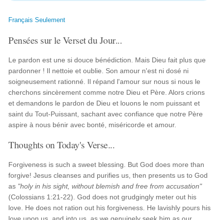
Français Seulement
Pensées sur le Verset du Jour...
Le pardon est une si douce bénédiction. Mais Dieu fait plus que
pardonner ! Il nettoie et oublie. Son amour n'est ni dosé ni
soigneusement rationné. Il répand l'amour sur nous si nous le
cherchons sincèrement comme notre Dieu et Père. Alors crions
et demandons le pardon de Dieu et louons le nom puissant et
saint du Tout-Puissant, sachant avec confiance que notre Père
aspire à nous bénir avec bonté, miséricorde et amour.
Thoughts on Today's Verse...
Forgiveness is such a sweet blessing. But God does more than
forgive! Jesus cleanses and purifies us, then presents us to God
as
"holy in his sight, without blemish and free from accusation"
(Colossians 1:21-22). God does not grudgingly meter out his
love. He does not ration out his forgiveness. He lavishly pours his
love upon us, and into us, as we genuinely seek him as our