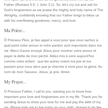
Father (Romans 5:5; 1 John 3:1). So, let's cry out and ask for
God's forgiveness as we praise the mighty and holy name of The
Almighty, confidently knowing that our Father longs to bless us
with his overflowing goodness, mercy, and love.
Ma Prière...
Ô Précieux Père, je fais appel à vous pour que vous sachez à
quel point votre amour et votre pardon sont importants dans ma
vie. Merci d'avoir envoyé Jésus pour montrer votre amour et
payer la dette de mon péché. Aidez-moi à vivre aujourd'hui
comme votre enfant : que les autres voient ma joie et ma
passion pour vous alors que je cherche à vivre pour ta gloire. Au
nom de mon Sauveur, Jésus, je prie. Amen.
My Prayer...
O Precious Father, I call to you, wanting you to know how
important your love and forgiveness are in my life. Thank you for
sending Jesus to show your love for me and pay the debt of my
sin. Please help me to live today as your child, shaped to be like