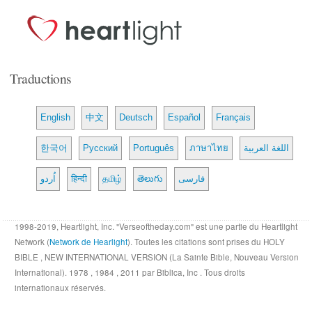
Traductions
English
中文
Deutsch
Español
Français
한국어
Русский
Português
ภาษาไทย
اللغة العربية
اُردو
हिन्दी
தமிழ்
తెలుగు
فارسی
1998-2019, Heartlight, Inc. "Verseoftheday.com" est une partie du Heartlight
Network (
Network de Hearlight
). Toutes les citations sont prises du HOLY
BIBLE , NEW INTERNATIONAL VERSION (La Sainte Bible, Nouveau Version
International). 1978 , 1984 , 2011 par Biblica, Inc . Tous droits
internationaux réservés.