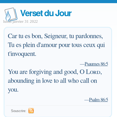
Verset du Jour
lundi janvier 31 2022
Car tu es bon, Seigneur, tu pardonnes,
Tu es plein d'amour pour tous ceux qui
t'invoquent.
—
Psaumes 86:5
You are forgiving and good, O
Lord
,
abounding in love to all who call on
you.
—
Psalm 86:5
Souscrire: