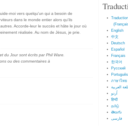
Traduct
, guide-moi vers quelqu'un qui a besoin de
Traduction
rviteurs dans le monde entier alors qu'ils
(Français
utres. Accorde-leur le succès et hâte le jour où
English
einement réalisée. Au nom de Jésus, je prie.
中文
Deutsch
Español
et du Jour sont écrits par Phil Ware.
Français
ions ou des commentaires à
한국어
Русский
Português
ภาษาไทย
لغة العربية
اُردو
हिन्दी
தமிழ்
తెలుగు
فارسی