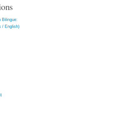
ions
 Bilingue:
 / English)
ال