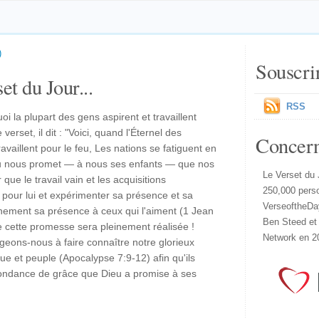
)
Souscri
et du Jour...
RSS
oi la plupart des gens aspirent et travaillent
erset, il dit : "Voici, quand l'Éternel des
Concer
availlent pour le feu, Les nations se fatiguent en
eu nous promet — à nous ses enfants — que nos
Le Verset du 
que le travail vain et les acquisitions
250,000 pers
 pour lui et expérimenter sa présence et sa
VerseoftheDa
einement sa présence à ceux qui l'aiment (1 Jean
Ben Steed et
ue cette promesse sera pleinement réalisée !
Network en 2
geons-nous à faire connaître notre glorieux
ue et peuple (Apocalypse 7:9-12) afin qu'ils
bondance de grâce que Dieu a promise à ses