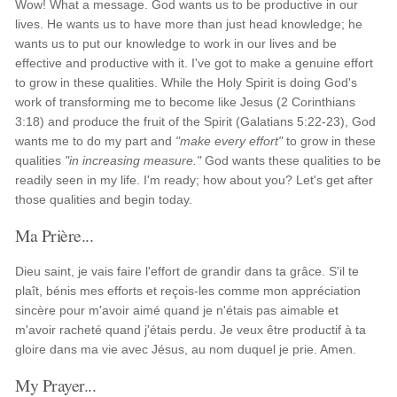
Wow! What a message. God wants us to be productive in our
lives. He wants us to have more than just head knowledge; he
wants us to put our knowledge to work in our lives and be
effective and productive with it. I've got to make a genuine effort
to grow in these qualities. While the Holy Spirit is doing God's
work of transforming me to become like Jesus (2 Corinthians
3:18) and produce the fruit of the Spirit (Galatians 5:22-23), God
wants me to do my part and
"make every effort"
to grow in these
qualities
"in increasing measure."
God wants these qualities to be
readily seen in my life. I'm ready; how about you? Let's get after
those qualities and begin today.
Ma Prière...
Dieu saint, je vais faire l'effort de grandir dans ta grâce. S'il te
plaît, bénis mes efforts et reçois-les comme mon appréciation
sincère pour m'avoir aimé quand je n'étais pas aimable et
m'avoir racheté quand j'étais perdu. Je veux être productif à ta
gloire dans ma vie avec Jésus, au nom duquel je prie. Amen.
My Prayer...