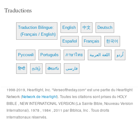
Traductions
Traduction Bilingue:
English
中文
Deutsch
(Français / English)
Español
Français
한국어
Русский
Português
ภาษาไทย
اللغة العربية
اُردو
हिन्दी
தமிழ்
తెలుగు
فارسی
1998-2019, Heartlight, Inc. "Verseoftheday.com" est une partie du Heartlight
Network (
Network de Hearlight
). Toutes les citations sont prises du HOLY
BIBLE , NEW INTERNATIONAL VERSION (La Sainte Bible, Nouveau Version
International). 1978 , 1984 , 2011 par Biblica, Inc . Tous droits
internationaux réservés.