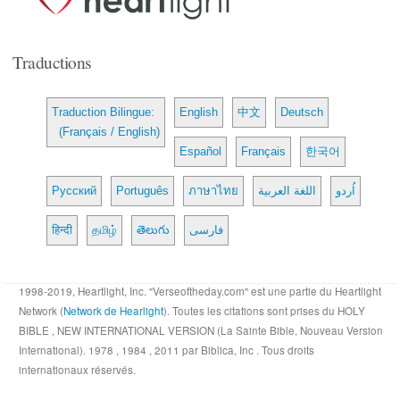
Traductions
Traduction Bilingue:
English
中文
Deutsch
(Français / English)
Español
Français
한국어
Русский
Português
ภาษาไทย
اللغة العربية
اُردو
हिन्दी
தமிழ்
తెలుగు
فارسی
1998-2019, Heartlight, Inc. "Verseoftheday.com" est une partie du Heartlight
Network (
Network de Hearlight
). Toutes les citations sont prises du HOLY
BIBLE , NEW INTERNATIONAL VERSION (La Sainte Bible, Nouveau Version
International). 1978 , 1984 , 2011 par Biblica, Inc . Tous droits
internationaux réservés.