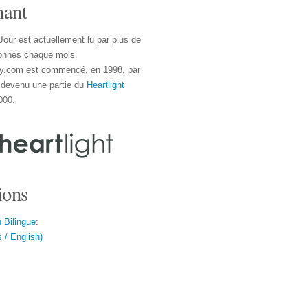
nant
Jour est actuellement lu par plus de
onnes chaque mois.
y.com est commencé, en 1998, par
 devenu une partie du
Heartlight
000.
ions
 Bilingue:
 / English)