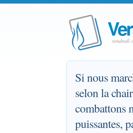
Ver
vendredi 
Si nous marc
selon la chai
combattons ne
puissantes, p