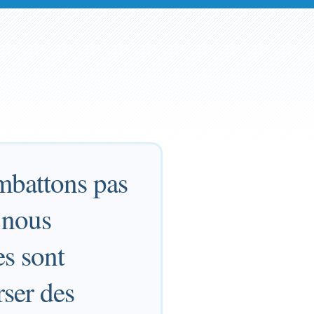
mbattons pas
s nous
es sont
rser des