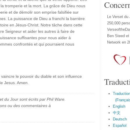
Concer
t la tromperie et la mort. La grâce de Dieu nous
erie et de démolir son emprise falsifiée sur
Le Verset du 
es. La puissance de Dieu a franchi la barrière
250,000 pers
ctoire en Jésus-Christ. Notre tâche dans cette
VerseoftheDa
re Seigneur et aider les autres à faire de
Ben Steed et
uissance suffisantes pour nous aider à
Network en 2
ommes confrontés et qui pourraient nous
ur vaincre le pouvoir du diable et son influence
Traduct
 de Jesus. Amen.
Traduction
et du Jour sont écrits par Phil Ware.
(Français
ions ou des commentaires à
English
中文
Deutsch
Español