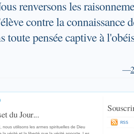
Nous renversons les raisonneme
'élève contre la connaissance d
 toute pensée captive à l'obéi
—
2
)
Souscri
et du Jour...
RSS
 nous utilisons les armes spirituelles de Dieu
la vérité et la liberté que la vérité apporte. Les